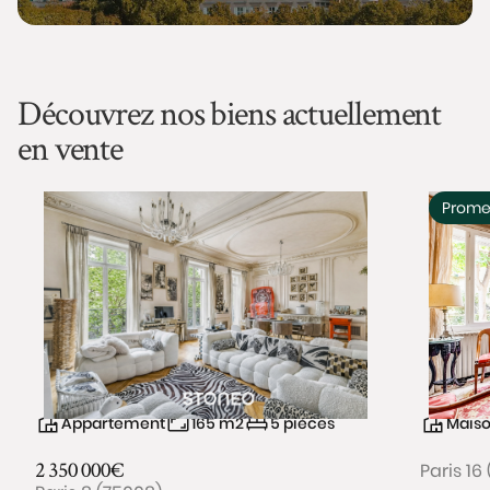
Découvrez nos biens actuellement
en vente
Prome
Appartement
165
m2
5
pièces
Mais
2 350 000
€
Paris 16