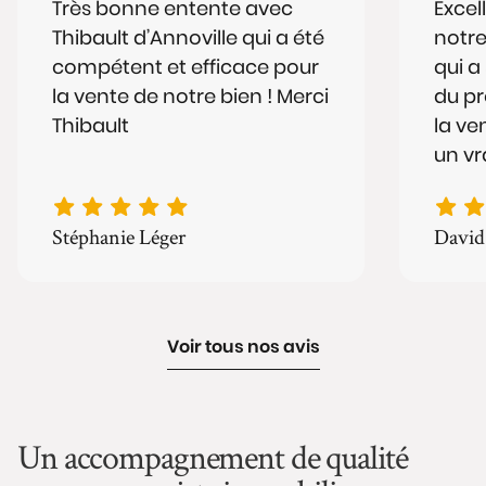
Très bonne entente avec
Excel
Thibault d’Annoville qui a été
notre
compétent et efficace pour
qui a
la vente de notre bien ! Merci
du p
Thibault
la ve
un vr
convi
Stéphanie Léger
David
Voir tous nos avis
Un accompagnement de qualité