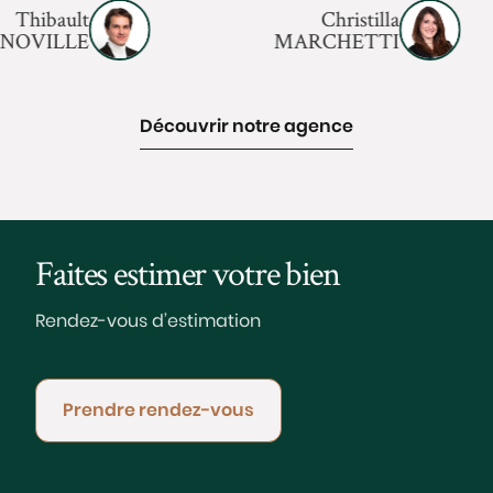
Thibault
Christilla
NNOVILLE
MARCHETTI
Découvrir notre agence
Faites estimer votre bien
Rendez-vous d’estimation
Prendre rendez-vous