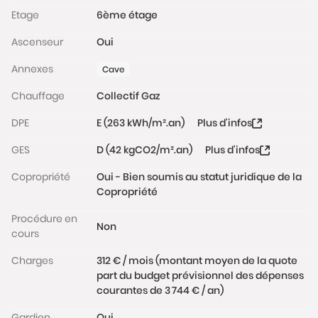
Etage
6ème étage
Le quartier des Sablons offre un cadre de vie
dynamique et recherché, avec ses nombreux
Ascenseur
Oui
commerces, marchés et restaurants. La proximité
immédiate des transports (métro ligne 1 - station
Annexes
Cave
Sablons, diverses lignes de bus) facilite les
Chauffage
Collectif Gaz
déplacements vers Paris et l’ouest parisien.
DPE
E (263 kWh/m².an)
Plus d'infos
DPE : E
GES
D (42 kgCO2/m².an)
Plus d'infos
Les informations sur les risques auxquels ce bien est
exposé sont disponibles sur le site
Copropriété
Oui - Bien soumis au statut juridique de la
www.georisques.gouv.fr
Copropriété
Procédure en
Non
cours
Charges
312 € / mois (montant moyen de la quote
part du budget prévisionnel des dépenses
courantes de 3 744 € / an)
Gardien
Oui