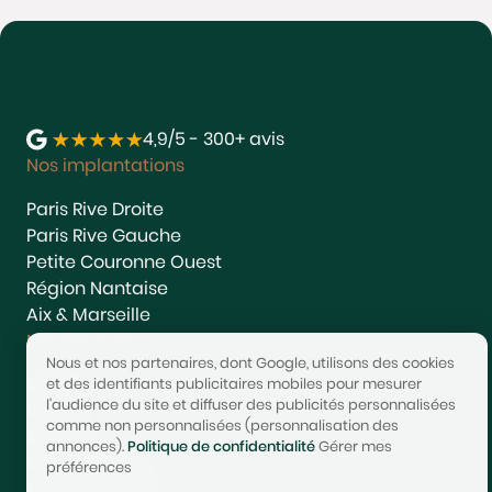
4,9/5 - 300+ avis
Nos implantations
Paris Rive Droite
Paris Rive Gauche
Petite Couronne Ouest
Région Nantaise
Aix & Marseille
Nos services
Nous et nos partenaires, dont Google, utilisons des cookies
Estimer
et des identifiants publicitaires mobiles pour mesurer
l'audience du site et diffuser des publicités personnalisées
Vendre
comme non personnalisées (personnalisation des
Acheter
annonces).
Politique de confidentialité
Gérer mes
Nous rejoindre
préférences
Nous contacter