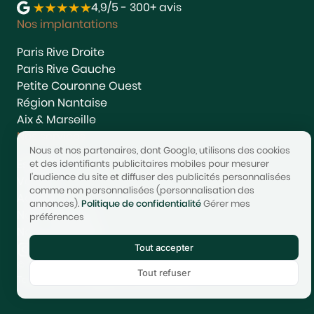
4,9/5 - 300+ avis
Nos implantations
Paris Rive Droite
Paris Rive Gauche
Petite Couronne Ouest
Région Nantaise
Aix & Marseille
Nos services
Nous et nos partenaires, dont Google, utilisons des cookies
Estimer
et des identifiants publicitaires mobiles pour mesurer
l'audience du site et diffuser des publicités personnalisées
Vendre
comme non personnalisées (personnalisation des
Acheter
annonces).
Politique de confidentialité
Gérer mes
Nous rejoindre
préférences
Nous contacter
Tout accepter
© 2017-2025 STONEO | Tech & Website powered by
Avest
Tout refuser
Tarifs
Mentions légales
Confidentialité