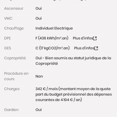
capitale.
Ascenseur
Oui
L’immeuble est bien entretenu et dispose d’un
VMC
Oui
ascenseur.
Chauffage
Individuel Electrique
Charges : 342€/mois
DPE
F (436 kWh/m².an)
Plus d'infos
Taxe foncière : 1 336 €
GES
C (17 kgCO2/m².an)
Plus d'infos
Idéalement situé à proximité immédiate des
Copropriété
Oui - Bien soumis au statut juridique de la
commerces de bouche, restaurants, galeries,
Copropriété
théâtres et transports, ce bien bénéficie d’un
Procédure en
emplacement exceptionnel au cœur de la vie
Non
cours
montmartroise.
Charges
342 € / mois (montant moyen de la quote
Un bien rare avec un potentiel unique, offrant des
part du budget prévisionnel des dépenses
vues iconiques sur Paris dans un environnement
courantes de 4 104 € / an)
recherché.
Gardien
Oui
Les informations sur les risques auxquels ce bien est