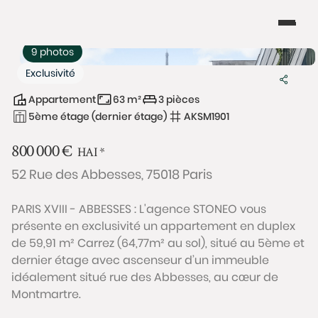
9 photos
Exclusivité
Appartement
63 m²
3 pièces
5ème étage (dernier étage)
AKSM1901
800 000
€
HAI
*
52 Rue des Abbesses, 75018 Paris
PARIS XVIII - ABBESSES : L'agence STONEO vous
présente en exclusivité un appartement en duplex
de 59,91 m² Carrez (64,77m² au sol), situé au 5ème et
dernier étage avec ascenseur d’un immeuble
idéalement situé rue des Abbesses, au cœur de
Montmartre.