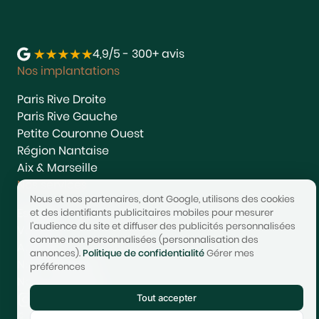
4,9/5 - 300+ avis
Nos implantations
Paris Rive Droite
Paris Rive Gauche
Petite Couronne Ouest
Région Nantaise
Aix & Marseille
Nos services
Nous et nos partenaires, dont Google, utilisons des cookies
Estimer
et des identifiants publicitaires mobiles pour mesurer
l'audience du site et diffuser des publicités personnalisées
Vendre
comme non personnalisées (personnalisation des
Acheter
annonces).
Politique de confidentialité
Gérer mes
Nous rejoindre
préférences
Nous contacter
Tout accepter
© 2017-2025 STONEO | Tech & Website powered by
Avest