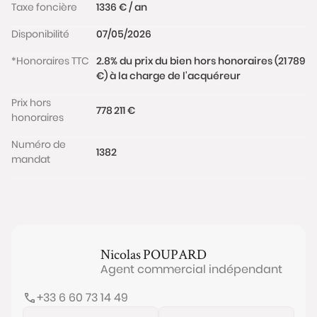
exposé sont disponibles sur le site
Taxe foncière
1336 € / an
www.georisques.gouv.fr
Disponibilité
07/05/2026
*Honoraires TTC
2.8% du prix du bien hors honoraires (21 789
€) à la charge de l'acquéreur
Prix hors
778 211 €
honoraires
Numéro de
1382
mandat
Nicolas
POUPARD
Agent commercial indépendant
+33 6 60 73 14 49