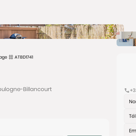
age
ATBD1741
Boulogne-Billancourt
+3