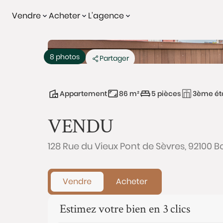
Vendre
Acheter
L'agence
Vendu
8 photos
Partager
Appartement
86 m²
5 pièces
3ème ét
VENDU
128 Rue du Vieux Pont de Sèvres, 92100 
Vendre
Acheter
Estimez votre bien en 3 clics