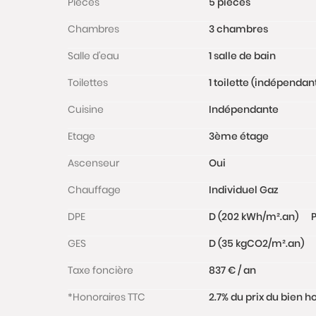
Pièces
5 pièces
Chambres
3 chambres
Salle d'eau
1 salle de bain
Toilettes
1 toilette (indépendan
Cuisine
Indépendante
Etage
3ème étage
Ascenseur
Oui
Chauffage
Individuel Gaz
DPE
D (202 kWh/m².an)
P
GES
D (35 kgCO2/m².an)
Taxe foncière
837 € / an
*Honoraires TTC
2.7% du prix du bien h