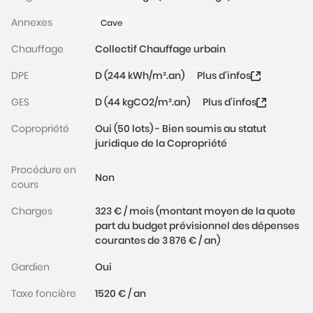
septembre 2026) et sécurisée grâce à la présence
Annexes
Cave
d’un gardien. Une grande cave saine vient
compléter l’ensemble.
Chauffage
Collectif Chauffage urbain
DPE
D (244 kWh/m².an)
Plus d'infos
Charges de copropriété : 328 €/mois (incluant le
chauffage CPCU)
GES
D (44 kgCO2/m².an)
Plus d'infos
Taxe foncière : 1 520 €
Copropriété
Oui (50 lots) - Bien soumis au statut
juridique de la Copropriété
Idéalement situé, le bien se trouve dans le quartier
vivant et recherché du Marais, apprécié pour ses
Procédure en
Non
nombreux commerces, boutiques, restaurants et
cours
lieux culturels (Musée Picasso, Musée Carnavalet,
Charges
323 € / mois (montant moyen de la quote
Musée des Archives Nationales). Vous pourrez
part du budget prévisionnel des dépenses
également accéder en 5 minutes à pied, aux bords
courantes de 3 876 € / an)
de Seine et l’Ile Saint-Louis.
Gardien
Oui
Les informations sur les risques auxquels ce bien est
Taxe foncière
1520 € / an
exposé sont disponibles sur le site