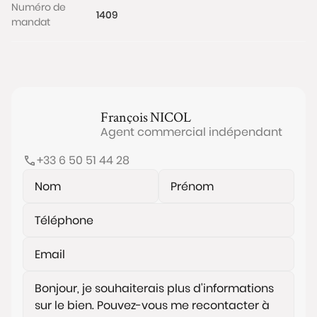
www.georisques.gouv.fr
Numéro de
1409
mandat
François
NICOL
Agent commercial indépendant
+33 6 50 51 44 28