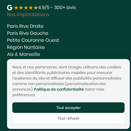
4,9/5 - 300+ avis
Nos implantations
Paris Rive Droite
Paris Rive Gauche
Petite Couronne Ouest
Région Nantaise
Aix & Marseille
Nos services
Nous et nos partenaires, dont Google, utilisons des cookies
Estimer
et des identifiants publicitaires mobiles pour mesurer
l'audience du site et diffuser des publicités personnalisées
Vendre
comme non personnalisées (personnalisation des
Acheter
annonces).
Politique de confidentialité
Gérer mes
Nous rejoindre
préférences
Nous contacter
Tout accepter
© 2017-2025 STONEO | Tech & Website powered by
Avest
Tout refuser
Tarifs
Mentions légales
Confidentialité