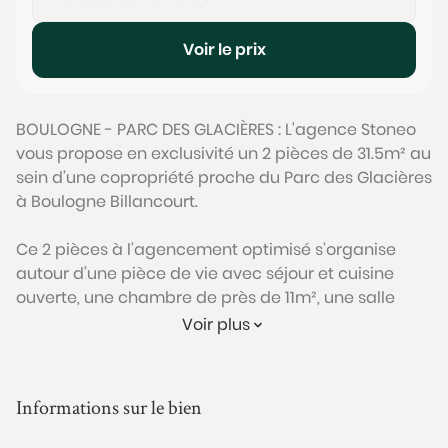
Voir le prix
BOULOGNE - PARC DES GLACIÈRES : L'agence Stoneo
vous propose en exclusivité un 2 pièces de 31.5m² au
sein d’une copropriété proche du Parc des Glacières
à Boulogne Billancourt.
Ce 2 pièces à l’agencement optimisé s’organise
autour d’une pièce de vie avec séjour et cuisine
ouverte, une chambre de près de 11m², une salle
d’eau, des WC, et des espaces de rangement.
Voir plus
L’appartement donne exclusivement sur cour, et
profite d’une belle luminosité grâce à la hauteur
sous plafond, l’absence de vis à vis direct et
Informations sur le bien
l’exposition Sud-Est.