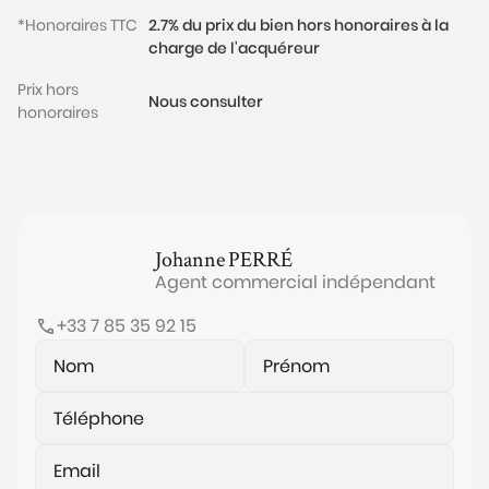
Charges de copropriété : 205 €/mois (comprenant
*Honoraires TTC
2.7% du prix du bien hors honoraires à la
le chauffage et l’entretien général) ; Taxe foncière :
charge de l'acquéreur
360 €/an.
Les informations sur les risques auxquels ce bien est
Prix hors
Nous consulter
exposé sont disponibles sur le site
honoraires
www.georisques.gouv.fr
Johanne
PERRÉ
Agent commercial indépendant
+33 7 85 35 92 15