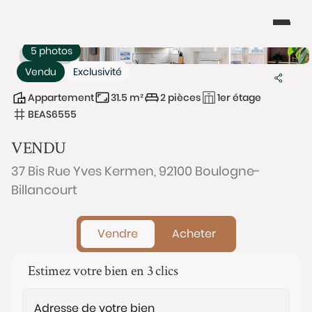
5 photos
Vendu
Exclusivité
Appartement
31.5 m²
2 pièces
1er étage
BEAS6555
VENDU
37 Bis Rue Yves Kermen, 92100 Boulogne-
Billancourt
Vendre
Acheter
Estimez votre bien en 3 clics