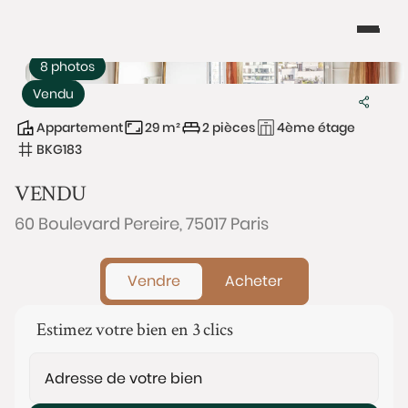
8 photos
Vendu
Appartement
29 m²
2 pièces
4ème étage
BKG183
VENDU
60 Boulevard Pereire, 75017 Paris
Vendre
Acheter
Estimez votre bien en 3 clics