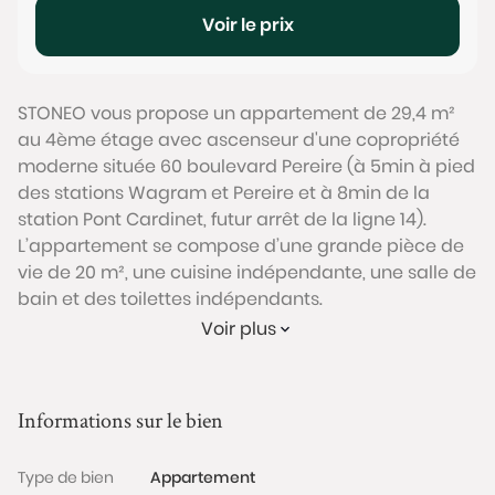
Voir le prix
STONEO vous propose un appartement de 29,4 m²
au 4ème étage avec ascenseur d'une copropriété
moderne située 60 boulevard Pereire (à 5min à pied
des stations Wagram et Pereire et à 8min de la
station Pont Cardinet, futur arrêt de la ligne 14).
L’appartement se compose d’une grande pièce de
vie de 20 m², une cuisine indépendante, une salle de
bain et des toilettes indépendants.
Le séjour et la cuisine donnent sur un grand balcon
Voir plus
de 5m², le tout donnant sur un jardin au calme. Il
bénéficie de bonnes prestations avec un beau
parquet, des double-vitrages, des grands
Informations sur le bien
rangements sur mesure, des volets roulants
électriques, une porte blindée et un réseau
Type de bien
Appartement
électrique récent.