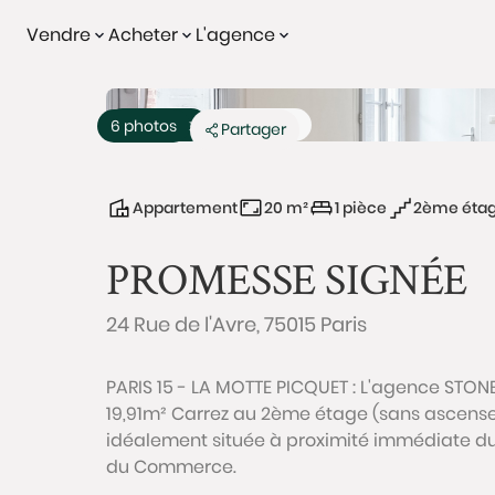
Vendre
Acheter
L'agence
Promesse
Exclusivité
6 photos
Partager
Appartement
20 m²
1 pièce
2ème éta
PROMESSE SIGNÉE
24 Rue de l'Avre, 75015 Paris
PARIS 15 - LA MOTTE PICQUET : L'agence STON
19,91m² Carrez au 2ème étage (sans ascense
idéalement située à proximité immédiate du 
du Commerce.