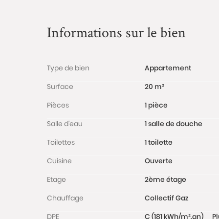
Informations sur le bien
Type de bien
Appartement
Surface
20 m²
Pièces
1 pièce
Salle d'eau
1 salle de douche
Toilettes
1 toilette
Cuisine
Ouverte
Etage
2ème étage
Chauffage
Collectif Gaz
DPE
C (181 kWh/m².an)
Pl