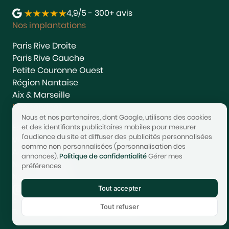
4,9/5 - 300+ avis
Nos implantations
Paris Rive Droite
Paris Rive Gauche
Petite Couronne Ouest
Région Nantaise
Aix & Marseille
Nos services
Nous et nos partenaires, dont Google, utilisons des cookies
Estimer
et des identifiants publicitaires mobiles pour mesurer
l'audience du site et diffuser des publicités personnalisées
Vendre
comme non personnalisées (personnalisation des
Acheter
annonces).
Politique de confidentialité
Gérer mes
Nous rejoindre
préférences
Nous contacter
Tout accepter
© 2017-2025 STONEO | Tech & Website powered by
Avest
Tout refuser
Tarifs
Mentions légales
Confidentialité