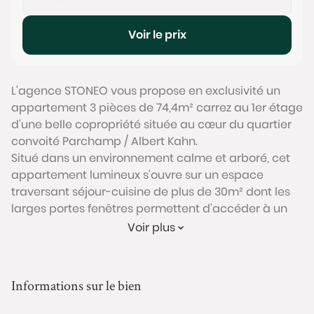
Voir le prix
L'agence STONEO vous propose en exclusivité un
appartement 3 pièces de 74,4m² carrez au 1er étage
d'une belle copropriété située au cœur du quartier
convoité Parchamp / Albert Kahn.
Situé dans un environnement calme et arboré, cet
appartement lumineux s'ouvre sur un espace
traversant séjour-cuisine de plus de 30m² dont les
larges portes fenêtres permettent d'accéder à un
balcon de 7m² exposé Ouest, sur lequel vous pourrez
Voir plus
profiter du jardin arboré et parfaitement entretenu
de la copropriété. Il comprend 2 chambres de
12,4m² et 11,3m², une salle d'eau, une buanderie ainsi
Informations sur le bien
qu'un WC séparé. L'ensemble dispose de nombreux
rangements intégrés. Une cave de 7m² complète ce