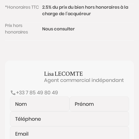
exposé sont disponibles sur le site
*Honoraires TTC
2.5% du prix du bien hors honoraires à la
www.georisques.gouv.fr
charge de l'acquéreur
Prix hors
Nous consulter
honoraires
Lisa
LECOMTE
Agent commercial indépendant
+33 7 85 49 80 49