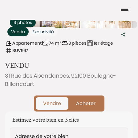
9 photos
Vendu
Exclusivité
Appartement
74 m²
3 pièces
1er étage
BUV997
VENDU
31 Rue des Abondances, 92100 Boulogne-
Billancourt
Vendre
Acheter
Estimez votre bien en 3 clics