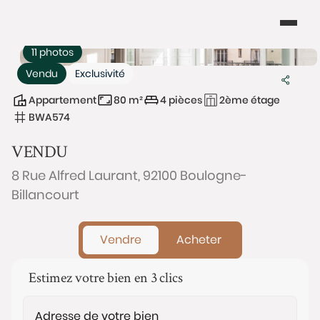
11 photos
Vendu
Exclusivité
Appartement
80 m²
4 pièces
2ème étage
BWA574
VENDU
8 Rue Alfred Laurant, 92100 Boulogne-
Billancourt
Vendre
Acheter
Estimez votre bien en 3 clics