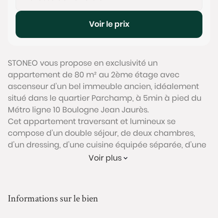
Voir le prix
STONEO vous propose en exclusivité un
appartement de 80 m² au 2ème étage avec
ascenseur d’un bel immeuble ancien, idéalement
situé dans le quartier Parchamp, à 5min à pied du
Métro ligne 10 Boulogne Jean Jaurès.
Cet appartement traversant et lumineux se
compose d’un double séjour, de deux chambres,
d’un dressing, d’une cuisine équipée séparée, d’une
salle de bain et d’un WC séparé. Il dispose de très
Voir plus
beaux volumes et est doté d’un parquet en point de
Hongrie, de cheminées et moulures. Deux caves et
un grenier complète ce bien.
Informations sur le bien
Possibilité d’acquérir, en sus, un emplacement de
parking double en enfilade situé au sous sol d’un