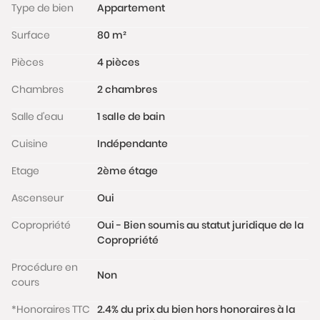
Type de bien
Appartement
immeuble voisin.
Charges de copropriété : 235 € / mois ; Taxe
Surface
80 m²
foncière : 875 € / an.
Pièces
4 pièces
Les informations sur les risques auxquels ce bien est
exposé sont disponibles sur le site
Chambres
2 chambres
www.georisques.gouv.fr
Salle d'eau
1 salle de bain
Cuisine
Indépendante
Etage
2ème étage
Ascenseur
Oui
Copropriété
Oui - Bien soumis au statut juridique de la
Copropriété
Procédure en
Non
cours
*Honoraires TTC
2.4% du prix du bien hors honoraires à la