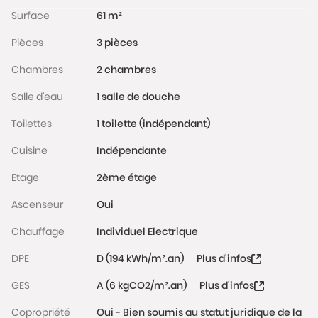
Surface
61 m²
La modularité de ce bien est un grand atout :
Pièces
3 pièces
cuisine ouvrable sur le séjour, …
Chambres
2 chambres
Ce bien est situé dans une copropriété calme avec
ascenseur, sécurisée (digicode et interphone), et
Salle d'eau
1 salle de douche
entretenue par un gardien.
Toilettes
1 toilette (indépendant)
Une cave complète ce bien.
Cuisine
Indépendante
Etage
2ème étage
Les portes d'entrées de l'appartements et de la
cave sont blindées.
Ascenseur
Oui
Une place de parking est disponible en sus.
Chauffage
Individuel Electrique
DPE
D (194 kWh/m².an)
Plus d'infos
Charges de copropriété : 216€ par mois
Taxe Foncière : 1 286€ par an
GES
A (6 kgCO2/m².an)
Plus d'infos
DPE : D
Copropriété
Oui - Bien soumis au statut juridique de la