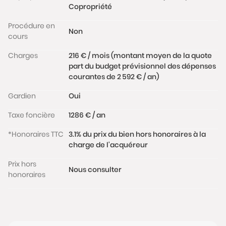
Copropriété
Le bien est situé dans le quartier Amérique apprécié
pour ses commerces, sa proximité avec le Parc de
Procédure en
Non
la Villette et le Parc des Buttes Chaumont, la Cité
cours
des Sciences, la Philharmonie..., proche de
Charges
216 € / mois (montant moyen de la quote
nombreuses lignes de transports (L11, L7bis, T3b...)
part du budget prévisionnel des dépenses
Les informations sur les risques auxquels ce bien est
courantes de 2 592 € / an)
exposé sont disponibles sur le site
www.georisques.gouv.fr
Gardien
Oui
Taxe foncière
1286 € / an
*Honoraires TTC
3.1% du prix du bien hors honoraires à la
charge de l'acquéreur
Prix hors
Nous consulter
honoraires