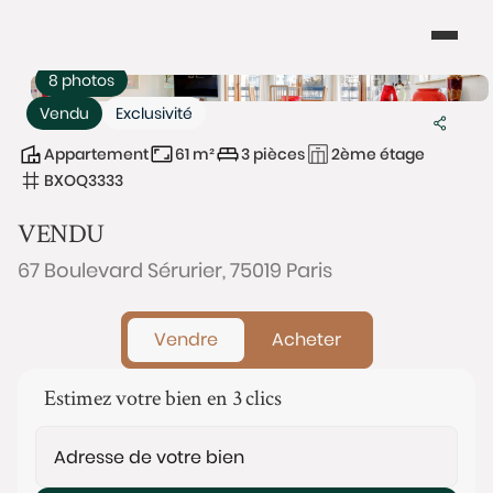
8 photos
Vendu
Exclusivité
Appartement
61 m²
3 pièces
2ème étage
BXOQ3333
VENDU
67 Boulevard Sérurier, 75019 Paris
Vendre
Acheter
Estimez votre bien en 3 clics