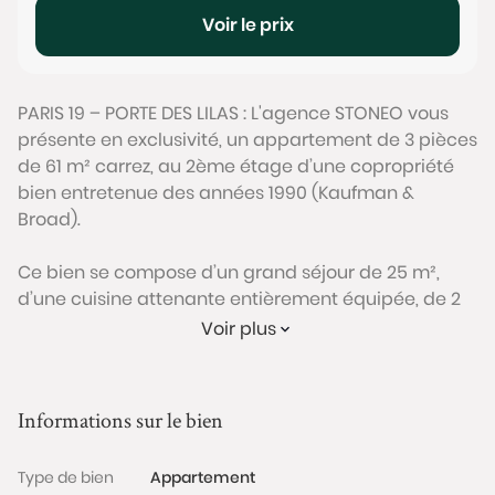
Voir le prix
PARIS 19 – PORTE DES LILAS : L'agence STONEO vous
présente en exclusivité, un appartement de 3 pièces
de 61 m² carrez, au 2ème étage d’une copropriété
bien entretenue des années 1990 (Kaufman &
Broad).
Ce bien se compose d’un grand séjour de 25 m²,
d’une cuisine attenante entièrement équipée, de 2
chambres avec placard intégrés, d’une salle d’eau
Voir plus
et WC séparés.
Le séjour bénéficie d’une belle luminosité grâce à
Informations sur le bien
ses grandes baies vitrées, ainsi qu’à sa vue
dégagée sans vis-à-vis. Il bénéficie aussi d’un
Type de bien
Appartement
accès à deux balcons (pour un total de 4,5m2).