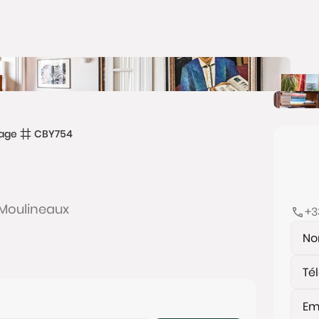
age
CBY754
s-Moulineaux
+3