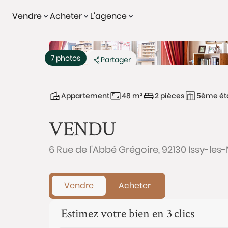
Vendre
Acheter
L'agence
Vendu
Exclusivité
7 photos
Partager
Appartement
48 m²
2 pièces
5ème ét
VENDU
6 Rue de l'Abbé Grégoire, 92130 Issy-le
Vendre
Acheter
Estimez votre bien en 3 clics