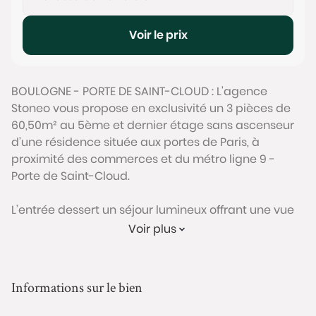
Voir le prix
BOULOGNE - PORTE DE SAINT-CLOUD : L'agence
Stoneo vous propose en exclusivité un 3 pièces de
60,50m² au 5ème et dernier étage sans ascenseur
d’une résidence située aux portes de Paris, à
proximité des commerces et du métro ligne 9 -
Porte de Saint-Cloud.
L’entrée dessert un séjour lumineux offrant une vue
dégagée et donnant sur un environnement calme. Il
Voir plus
est possible d’ouvrir la cuisine et l’entrée sur ce
séjour afin de créer une pièce de vie de plus de
24m².
Informations sur le bien
L’espace nuit s’organise autour de deux chambres
de 13m² chacune, d’une salle d’eau avec WC, et de