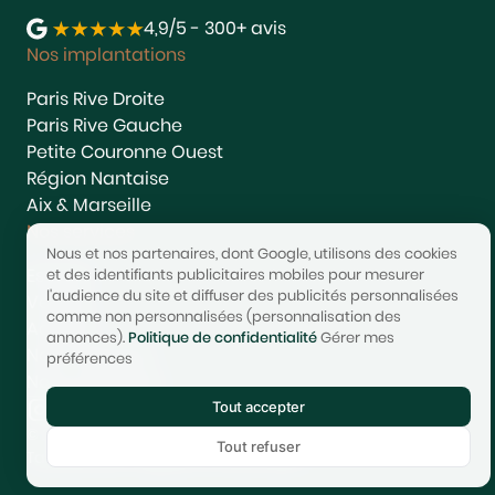
4,9/5 - 300+ avis
Nos implantations
Paris Rive Droite
Paris Rive Gauche
Petite Couronne Ouest
Région Nantaise
Aix & Marseille
Nos services
Nous et nos partenaires, dont Google, utilisons des cookies
Estimer
et des identifiants publicitaires mobiles pour mesurer
l'audience du site et diffuser des publicités personnalisées
Vendre
comme non personnalisées (personnalisation des
Acheter
annonces).
Politique de confidentialité
Gérer mes
Nous rejoindre
préférences
Nous contacter
Tout accepter
© 2017-2025 STONEO | Tech & Website powered by
Avest
Tout refuser
Tarifs
Mentions légales
Confidentialité