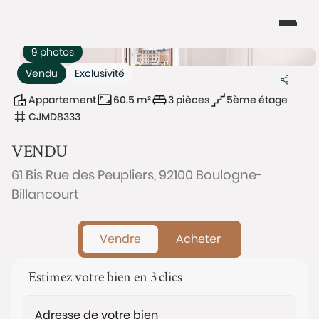
9 photos
Vendu
Exclusivité
Appartement
60.5 m²
3 pièces
5ème étage
CJMD8333
VENDU
61 Bis Rue des Peupliers, 92100 Boulogne-
Billancourt
Vendre
Acheter
Estimez votre bien en 3 clics