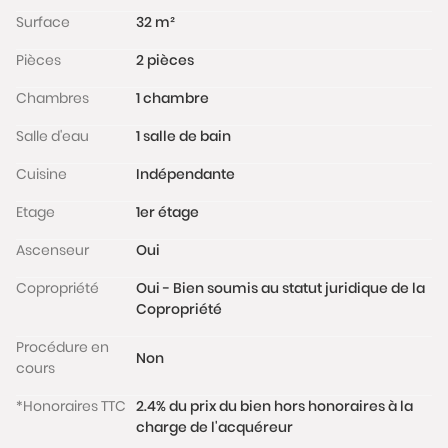
bénéficie d'une localisation idéale à Boulogne Nord,
Surface
32 m²
à proximité du métro Pont de Saint-Cloud (ligne 10)
Pièces
2 pièces
et des commerces du quartier.
Charges de copropriété: 115 € / mois; Taxe foncière:
Chambres
1 chambre
383 € / an
Les informations sur les risques auxquels ce bien est
Salle d'eau
1 salle de bain
exposé sont disponibles sur le site
Cuisine
Indépendante
www.georisques.gouv.fr
Etage
1er étage
Ascenseur
Oui
Copropriété
Oui - Bien soumis au statut juridique de la
Copropriété
Procédure en
Non
cours
*Honoraires TTC
2.4% du prix du bien hors honoraires à la
charge de l'acquéreur