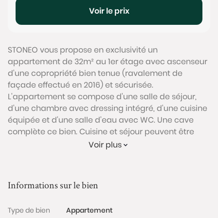
Voir le prix
STONEO vous propose en exclusivité un
appartement de 32m² au 1er étage avec ascenseur
d'une copropriété bien tenue (ravalement de
façade effectué en 2016) et sécurisée.
L'appartement se compose d'une salle de séjour,
d'une chambre avec dressing intégré, d'une cuisine
équipée et d'une salle d'eau avec WC. Une cave
complète ce bien. Cuisine et séjour peuvent être
réunis en une grande pièce à vivre.
Voir plus
Cet appartement combiné charme de l'ancien
(parquet d'origine) et prestations d'excellentes
qualités (double vitrage, électricité aux normes,
Informations sur le bien
rangements sur mesure..). L'ensemble des pièces
donnent sur une cour calme et bénéficie d'une belle
Type de bien
Appartement
luminosité (exposition sud sans vis-à-vis direct). Il