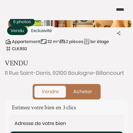
6 photos
Vendu
Exclusivité
Appartement
32 m²
2 pièces
1er étage
CLK892
VENDU
11 Rue Saint-Denis, 92100 Boulogne-Billancourt
Vendre
Acheter
Estimez votre bien en 3 clics