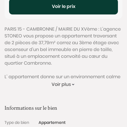
Voir le prix
PARIS 15 - CAMBRONNE / MAIRIE DU XVème : L'agence
STONEO vous propose un appartement traversant
de 2 pièces de 37,79m² carrez au 3ème étage avec
ascenseur d'un bel immeuble en pierre de taille,
situé à un emplacement convoité au cœur du
quartier Cambronne.
L’ appartement donne sur un environnement calme
sans vis à vis. Il dispose d’un séjour, d’une cuisine
Voir plus
séparée, d’une chambre et d’une salle d’eau avec
WC.
L’ensemble des pièces bénéficient d’une belle
Informations sur le bien
luminosité grâce à la vue dégagée, aux
nombreuses ouvertures et à l’agencement
Type de bien
Appartement
traversant.