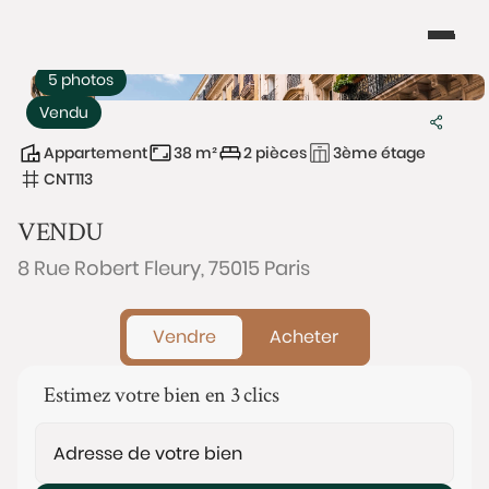
5 photos
Vendu
Appartement
38 m²
2 pièces
3ème étage
CNT113
VENDU
8 Rue Robert Fleury, 75015 Paris
Vendre
Acheter
Estimez votre bien en 3 clics