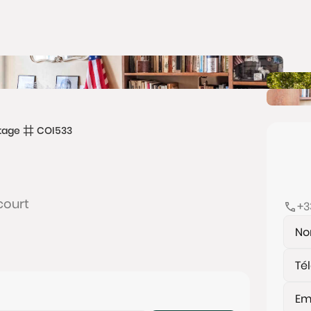
tage
COI533
court
+3