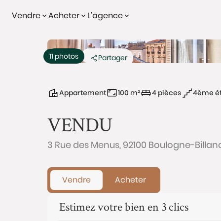
Vendre
Acheter
L'agence
Vendu
Exclusivité
11 photos
Partager
Appartement
100 m²
4 pièces
4ème é
VENDU
3 Rue des Menus, 92100 Boulogne-Billan
Vendre
Acheter
Estimez votre bien en 3 clics