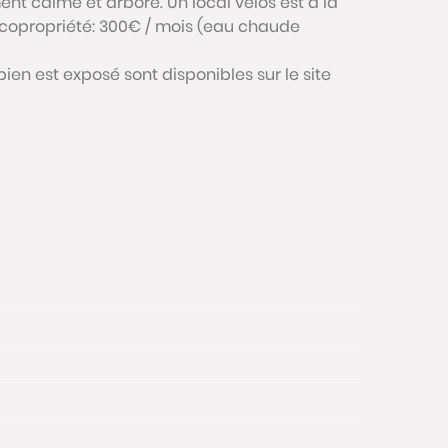
nt calme et arboré. Un local vélos est à la
 copropriété: 300€ / mois (eau chaude
bien est exposé sont disponibles sur le site