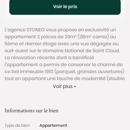
Voir le prix
L'agence STONEO vous propose en exclusivité un
appartement 2 pièces de 29m² (28m² carrez) au
5ème et dernier étage avec une vue dégagée au
sud-ouest sur le domaine National de Saint Cloud.
La rénovation récente dont a bénéficié
l’appartement a permis de conserver le charme de
ce bel immeuble 1910 (parquet, grandes ouvertures)
tout en apportant une touche de modernité (double
vitrage, cuisine ouverte équipée, …). L’agencement a
Voir plus
été optimisé pour créer un coin chambre et des
rangements sur mesure. La pièce à vivre bénéficie
d’une excellente luminosité et d’une vue dégagée.
Informations sur le bien
Une cave complète ce bien.
La copropriété est sécurisée avec digicode et
Type de bien
Appartement
interphone, des travaux récents ont été réalisés