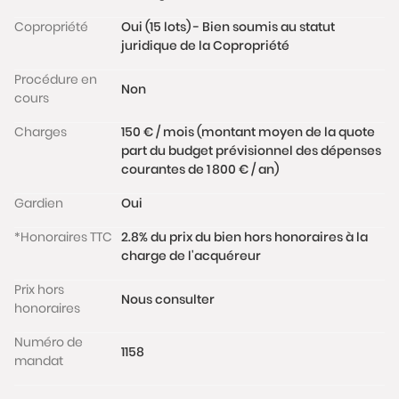
proximité immédiate des transports (métros Gare
Copropriété
Oui (15 lots) - Bien soumis au statut
de l’Est, Poissonnière et Gare du Nord), des
juridique de la Copropriété
commerces de bouche, marchés, cafés et écoles.
Procédure en
Non
cours
DPE : E
Les informations sur les risques auxquels ce bien est
Charges
150 € / mois (montant moyen de la quote
exposé sont disponibles sur le site
part du budget prévisionnel des dépenses
www.georisques.gouv.fr
courantes de 1 800 € / an)
Gardien
Oui
*Honoraires TTC
2.8% du prix du bien hors honoraires à la
charge de l'acquéreur
Prix hors
Nous consulter
honoraires
Numéro de
1158
mandat