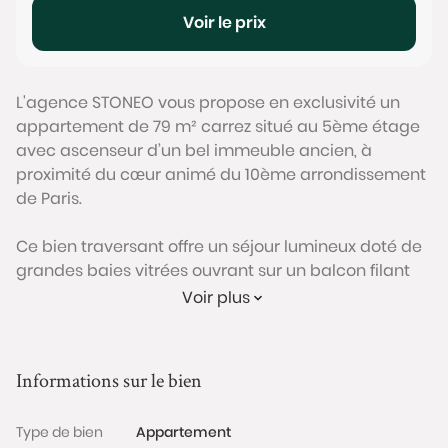
Voir le prix
L'agence STONEO vous propose en exclusivité un
appartement de 79 m² carrez situé au 5ème étage
avec ascenseur d’un bel immeuble ancien, à
proximité du cœur animé du 10ème arrondissement
de Paris.
Ce bien traversant offre un séjour lumineux doté de
grandes baies vitrées ouvrant sur un balcon filant
de 6m² avec vue dégagée sur les toits parisiens et
Voir plus
le Sacré-Cœur. L’espace de vie central se prolonge
par une cuisine ouverte aménagée, créant un
ensemble convivial qui profite pleinement de la
Informations sur le bien
lumière naturelle. Parquet en point de Hongrie,
moulures et cheminée décorative soulignent le
Type de bien
Appartement
caractère authentique de l’appartement.