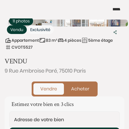
11 photos
Vendu
Exclusivité
Appartement
83 m²
4 pièces
5ème étage
CVOT5527
VENDU
9 Rue Ambroise Paré, 75010 Paris
Vendre
Acheter
Estimez votre bien en 3 clics