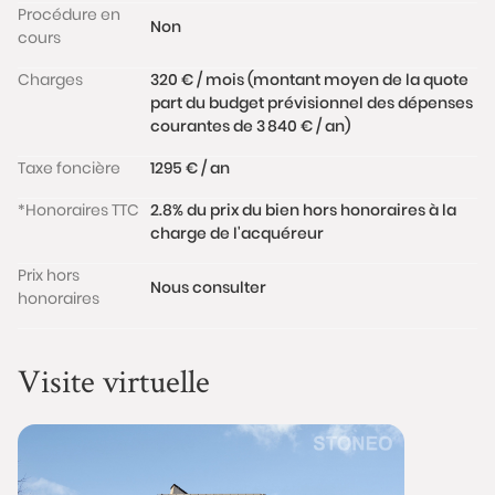
Procédure en
exposé sont disponibles sur le site
Non
cours
www.georisques.gouv.fr
Charges
320 € / mois (montant moyen de la quote
part du budget prévisionnel des dépenses
courantes de 3 840 € / an)
Taxe foncière
1295 € / an
*Honoraires TTC
2.8% du prix du bien hors honoraires à la
charge de l'acquéreur
Prix hors
Nous consulter
honoraires
Visite virtuelle