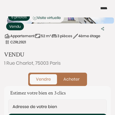
6 photos
Visite virtuelle
Vendu
Appartement
52 m²
3 pièces
4ème étage
CZRL2921
VENDU
1 Rue Charlot, 75003 Paris
Vendre
Acheter
Estimez votre bien en 3 clics