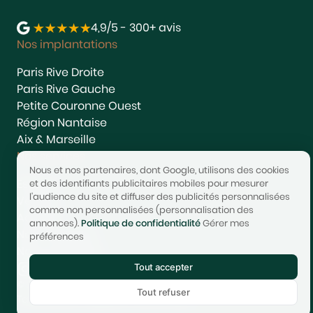
4,9/5 - 300+ avis
Nos implantations
Paris Rive Droite
Paris Rive Gauche
Petite Couronne Ouest
Région Nantaise
Aix & Marseille
Nos services
Nous et nos partenaires, dont Google, utilisons des cookies
Estimer
et des identifiants publicitaires mobiles pour mesurer
l'audience du site et diffuser des publicités personnalisées
Vendre
comme non personnalisées (personnalisation des
Acheter
annonces).
Politique de confidentialité
Gérer mes
Nous rejoindre
préférences
Nous contacter
Tout accepter
© 2017-2025 STONEO | Tech & Website powered by
Avest
Tout refuser
Tarifs
Mentions légales
Confidentialité