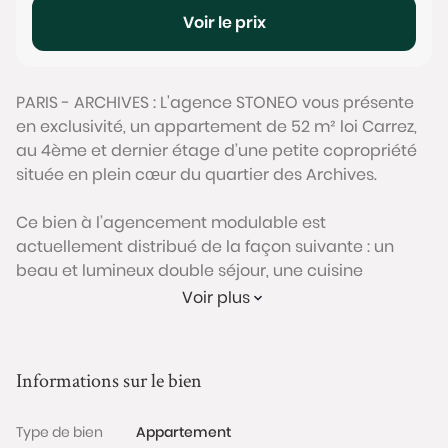
Voir le prix
PARIS - ARCHIVES : L'agence STONEO vous présente
en exclusivité, un appartement de 52 m² loi Carrez,
au 4ème et dernier étage d’une petite copropriété
située en plein cœur du quartier des Archives.
Ce bien à l’agencement modulable est
actuellement distribué de la façon suivante : un
beau et lumineux double séjour, une cuisine
séparée pouvant être ouverte sur la pièce de vie,
Voir plus
une chambre spacieuse avec rangements intégrés,
une salle de bain et des WC séparés. Possibilité de
créer une seconde chambre.
Informations sur le bien
L’appartement bénéficie d’une luminosité
Type de bien
Appartement
exceptionnelle grâce à sa situation en angle de