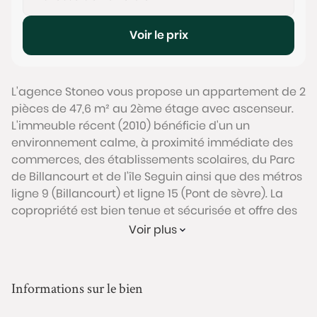
Voir le prix
L'agence Stoneo vous propose un appartement de 2
pièces de 47,6 m² au 2ème étage avec ascenseur.
L'immeuble récent (2010) bénéficie d'un un
environnement calme, à proximité immédiate des
commerces, des établissements scolaires, du Parc
de Billancourt et de l'île Seguin ainsi que des métros
ligne 9 (Billancourt) et ligne 15 (Pont de sèvre). La
copropriété est bien tenue et sécurisée et offre des
prestations modernes: locaux vélos / poussettes,
Voir plus
ascenseur spacieux, etc.
Cet appartement se compose d'un grand séjour
avec cuisine ouverte de plus 30 m² avec accès à
Informations sur le bien
une terrasse de 8 m² sans vis-à-vis direct, d'une
chambre, d'une salle de bain et d'un WC séparé. Il