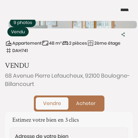
9 photos
Vendu
Appartement
48 m²
2 pièces
2ème étage
DAH741
VENDU
68 Avenue Pierre Lefaucheux, 92100 Boulogne-
Billancourt
Vendre
Acheter
Estimez votre bien en 3 clics