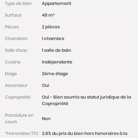
Type de bien
Appartement
bénéficie d'une très bonne luminosité.
Parking sous terrain directement accessible depuis
Surface
48 m²
l'ascenseur en complément (20 000 € FAI).
Pièces
2 pièces
Charges de copropriété: 175 € / mois chauffage et
eau chaude inclus.
Chambres
1 chambre
Les informations sur les risques auxquels ce bien est
exposé sont disponibles sur le site
Salle d'eau
1 salle de bain
www.georisques.gouv.fr
Cuisine
Indépendante
Etage
2ème étage
Ascenseur
Oui
Copropriété
Oui - Bien soumis au statut juridique de la
Copropriété
Procédure en
Non
cours
*Honoraires TTC
2.8% du prix du bien hors honoraires à la