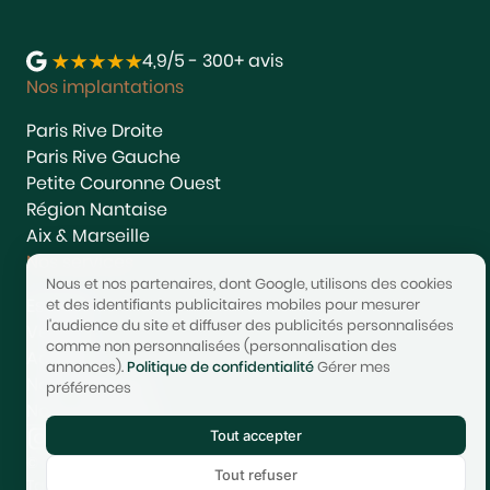
4,9/5 - 300+ avis
Nos implantations
Paris Rive Droite
Paris Rive Gauche
Petite Couronne Ouest
Région Nantaise
Aix & Marseille
Nos services
Nous et nos partenaires, dont Google, utilisons des cookies
Estimer
et des identifiants publicitaires mobiles pour mesurer
l'audience du site et diffuser des publicités personnalisées
Vendre
comme non personnalisées (personnalisation des
Acheter
annonces).
Politique de confidentialité
Gérer mes
Nous rejoindre
préférences
Nous contacter
Tout accepter
© 2017-2025 STONEO | Tech & Website powered by
Avest
Tout refuser
Tarifs
Mentions légales
Confidentialité