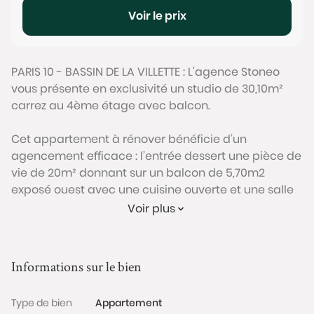
Voir le prix
PARIS 10 - BASSIN DE LA VILLETTE : L'agence Stoneo
vous présente en exclusivité un studio de 30,10m²
carrez au 4ème étage avec balcon.
Cet appartement à rénover bénéficie d’un
agencement efficace : l’entrée dessert une pièce de
vie de 20m² donnant sur un balcon de 5,70m2
exposé ouest avec une cuisine ouverte et une salle
de bain avec WC.
Voir plus
Une cave saine complète ce bien.
Ce bien est situé à proximité du canal Saint-Martin,
Informations sur le bien
du bassin de la Villette et ses lieux culturels, du parc
des Buttes Chaumont ainsi que des transports en
Type de bien
Appartement
commun (métro lignes 2, 4, 5 et 7 ainsi que la Gare