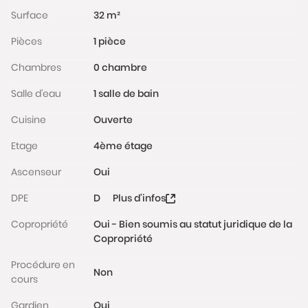
de l’Est et la Gare du Nord).
Surface
32 m²
Pièces
1 pièce
Performance énergétique D.
Chambres
0 chambre
Charges de copropriété : 110 € / mois. Taxe foncière :
867€ / an (en résidence secondaire)
Salle d'eau
1 salle de bain
Les informations sur les risques auxquels ce bien est
Cuisine
Ouverte
exposé sont disponibles sur le site
www.georisques.gouv.fr
Etage
4ème étage
Ascenseur
Oui
DPE
D
Plus d'infos
Copropriété
Oui - Bien soumis au statut juridique de la
Copropriété
Procédure en
Non
cours
Gardien
Oui