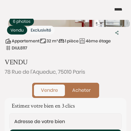
6 photos
Vendu
Exclusivité
Appartement
32 m²
1 pièce
4ème étage
DIUL8117
VENDU
78 Rue de l'Aqueduc, 75010 Paris
Vendre
Acheter
Estimez votre bien en 3 clics