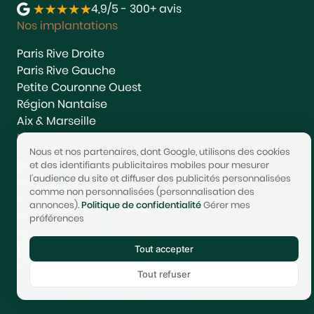
4,9/5 - 300+ avis
Nos implantations
Paris Rive Droite
Paris Rive Gauche
Petite Couronne Ouest
Région Nantaise
Aix & Marseille
Nos services
Nous et nos partenaires, dont Google, utilisons des cookies
Estimer
et des identifiants publicitaires mobiles pour mesurer
l'audience du site et diffuser des publicités personnalisées
Vendre
comme non personnalisées (personnalisation des
Acheter
annonces).
Politique de confidentialité
Gérer mes
Nous rejoindre
préférences
Nous contacter
Tout accepter
© 2017-2025 STONEO | Tech & Website powered by
Avest
Tout refuser
Tarifs
Mentions légales
Confidentialité