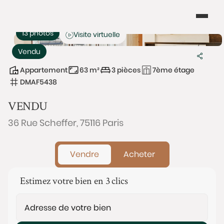
13 photos
Visite virtuelle
Vendu
Appartement
63 m²
3 pièces
7ème étage
DMAF5438
VENDU
36 Rue Scheffer, 75116 Paris
Vendre
Acheter
Estimez votre bien en 3 clics