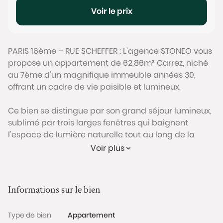
Voir le prix
PARIS 16ème – RUE SCHEFFER : L’agence STONEO vous
propose un appartement de 62,86m² Carrez, niché
au 7ème d’un magnifique immeuble années 30,
offrant un cadre de vie paisible et lumineux.
Ce bien se distingue par son grand séjour lumineux,
sublimé par trois larges fenêtres qui baignent
l’espace de lumière naturelle tout au long de la
journée et ouvre sur un beau balcon de 5m²
Voir plus
(possibilité d'installer une table de bistro). Sa cuisine
ouverte et équipée confère une atmosphère
conviviale et fonctionnelle. L’agencement optimisé
Informations sur le bien
permet une séparation idéale de l’espace nuit, qui
se compose de deux chambres, d’une salle d’eau et
Type de bien
Appartement
de toilettes séparées, garantissant confort et