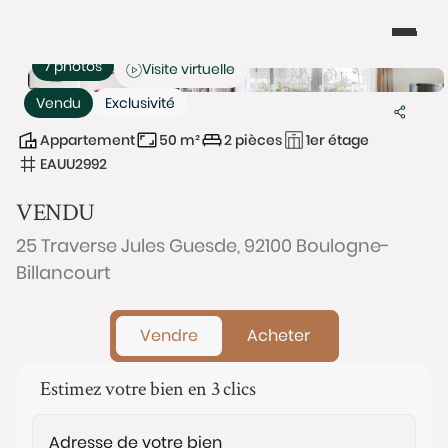
7 photos
Visite virtuelle
Vendu
Exclusivité
Appartement
50 m²
2 pièces
1er étage
EAUU2992
VENDU
25 Traverse Jules Guesde, 92100 Boulogne-
Billancourt
Vendre
Acheter
Estimez votre bien en 3 clics