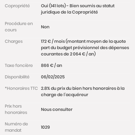
communes bien entretenues, local poussettes et
Copropriété
Oui (141 lots) - Bien soumis au statut
vélos.
juridique de la Copropriété
Le quartier Rives de Seine est apprécié pour son
ambiance familiale et son esprit éco-responsable :
Procédure en
Non
nombreux espaces verts, immeubles avec
cours
d’excellentes performances énergétiques. Ce
Charges
172 € / mois (montant moyen de la quote
quartier en plein développement est convoité pour
part du budget prévisionnel des dépenses
ses commerces, cafés et restaurants, ses nombreux
courantes de 2 064 € / an)
établissements scolaires de tous niveaux, sa
proximité avec les parcs (parc de Billancourt, parc
Taxe foncière
866 € / an
des Glacières), ainsi que la Seine Musicale
Disponibilité
06/02/2025
(bâtiment consacré à la culture, futur complexe de
cinémas) et des transports : ligne 9 (station
*Honoraires TTC
2.8% du prix du bien hors honoraires à la
Billancourt), future ligne 15 (station Pont de Sèvres),
charge de l'acquéreur
Tram T2 (arrêt les Moulineaux – direct La Défense).
Prix hors
Les informations sur les risques auxquels ce bien est
Nous consulter
honoraires
exposé sont disponibles sur le site
www.georisques.gouv.fr
Numéro de
1029
mandat