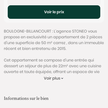
Voir le prix
BOULOGNE-BILLANCOURT : L'agence STONEO vous
propose en exclusivité un appartement de 2 pièces
d'une superficie de 50 m² carrez , dans un immeuble
récent et bien entretenu de 2015.
Cet appartement se compose d'une entrée qui
dessert un séjour de plus de 22m² avec une cuisine
ouverte et toute équipée, offrant un espace de vie
convivial et agréable. Il dispose également d'une
Voir plus
chambre spacieuse et d'une salle d'eau, et des WC
séparés.
Plan efficace sans perte d’espace, la chambre
Informations sur le bien
dispose d’un grand dressing intégré.
L'appartement est en très bon état, et dispose de