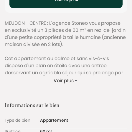
MEUDON - CENTRE : L'agence Stoneo vous propose
en exclusivité un 3 pièces de 60 m² en rez-de-jardin
d’une petite copropriété à taille humaine (ancienne
maison divisée en 2 lots).
Cet appartement au calme et sans vis-à-vis
dispose d’un plan en étoile avec une entrée
desservant un agréable séjour qui se prolonge par
une belle terrasse de 46m² exposée Est, une
Voir plus
première chambre avec salle d’eau, une cuisine et
un WC séparés avec espace buanderie. Au niveau
inférieur se trouve une chambre parentale de 12,3m²
Informations sur le bien
avec placard intégré. Une cave complète ce bien.
Type de bien
Appartement
L'appartement est en bon état suite aux travaux
entrepris régulièrement (double vitrage, électricité
Surface
60 m²