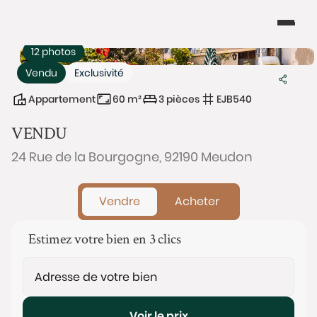
12 photos
Vendu
Exclusivité
Appartement
60 m²
3 pièces
EJB540
VENDU
24 Rue de la Bourgogne, 92190 Meudon
Vendre
Acheter
Estimez votre bien en 3 clics
Voir le prix