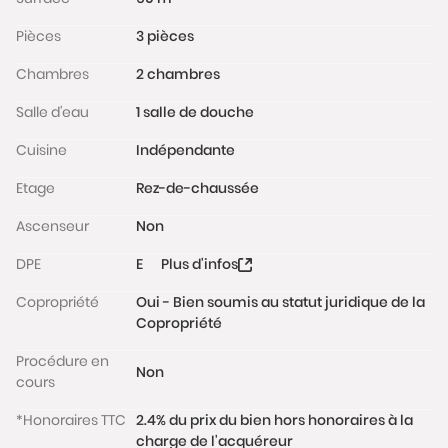
aux normes, WC suspendus…). Il bénéficie
Pièces
3 pièces
également d'une belle luminosité grâce à sa triple
exposition et sa belle hauteur sous plafond (3,1m
Chambres
2 chambres
dans le séjour).
Salle d'eau
1 salle de douche
Charges : 70 € / mois ; Taxe foncière : 490 € / an
Cuisine
Indépendante
La copropriété est, située au coeur du quartier de la
Etage
Rez-de-chaussée
Mairie, à proximité immédiate des commerces de la
Ascenseur
Non
place Stalingrad et du marché Maison Rouge, des
établissements scolaires et des transports : station
DPE
E
Plus d'infos
gare de Meudon à 6 min à pied (ligne N), et station
Val Fleury à 8 min à pied (RER C).
Copropriété
Oui - Bien soumis au statut juridique de la
Copropriété
Les informations sur les risques auxquels ce bien est
exposé sont disponibles sur le site
Procédure en
Non
www.georisques.gouv.fr
cours
*Honoraires TTC
2.4% du prix du bien hors honoraires à la
charge de l'acquéreur