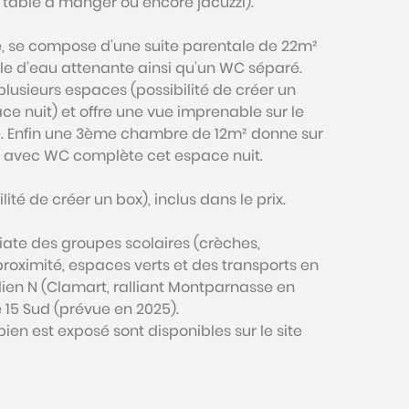
e table à manger ou encore jacuzzi).
ie, se compose d’une suite parentale de 22m²
lle d’eau attenante ainsi qu’un WC séparé.
lusieurs espaces (possibilité de créer un
e nuit) et offre une vue imprenable sur le
e. Enfin une 3ème chambre de 12m² donne sur
s avec WC complète cet espace nuit.
té de créer un box), inclus dans le prix.
iate des groupes scolaires (crèches,
oximité, espaces verts et des transports en
lien N (Clamart, ralliant Montparnasse en
ne 15 Sud (prévue en 2025).
bien est exposé sont disponibles sur le site