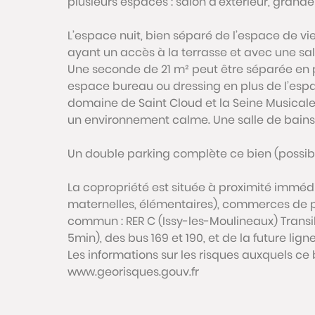
plusieurs espaces : salon d’extérieur, grand
L’espace nuit, bien séparé de l’espace de v
ayant un accès à la terrasse et avec une sa
Une seconde de 21 m² peut être séparée en p
espace bureau ou dressing en plus de l’espac
domaine de Saint Cloud et la Seine Musical
un environnement calme. Une salle de bain
Un double parking complète ce bien (possibili
La copropriété est située à proximité imméd
maternelles, élémentaires), commerces de pr
commun : RER C (Issy-les-Moulineaux) Transi
5min), des bus 169 et 190, et de la future lig
Les informations sur les risques auxquels ce 
www.georisques.gouv.fr