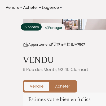
Vendre
Acheter
L'agence
Vendu
Exclusivité
15 photos
Partager
Appartement
117 m²
EJM7507
VENDU
6 Rue des Monts, 92140 Clamart
Vendre
Acheter
Estimez votre bien en 3 clics