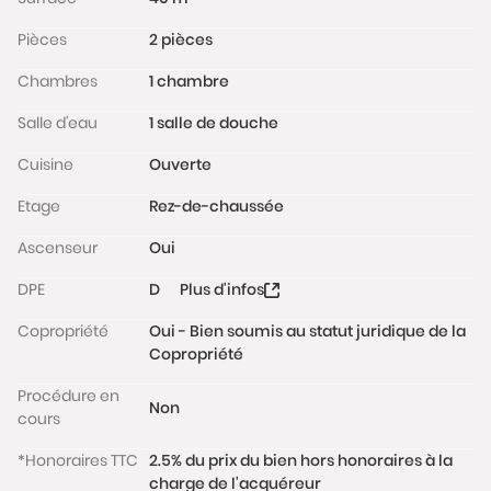
s’articulant autour d’un jardin japonais intérieur
Pièces
2 pièces
dessiné par Michel Desvigne. Elle offre des
prestations haut de gamme et des finitions
Chambres
1 chambre
impeccables : isolation thermique et phonique
performante, ...
Salle d'eau
1 salle de douche
Cuisine
Ouverte
La copropriété est située dans un environnement
calme à proximité immédiate de la station Vanves-
Etage
Rez-de-chaussée
Malakoff (reliant Montparnasse en 5min), du parc
Ascenseur
Oui
Frédéric Pic et des établissements scolaires
(sectorisation lycée Michelet)
DPE
D
Plus d'infos
Charges de copropriété : 78 €/mois ; Taxe foncière :
Copropriété
Oui - Bien soumis au statut juridique de la
Copropriété
192 €/an
Les informations sur les risques auxquels ce bien est
Procédure en
Non
exposé sont disponibles sur le site
cours
www.georisques.gouv.fr
*Honoraires TTC
2.5% du prix du bien hors honoraires à la
charge de l'acquéreur