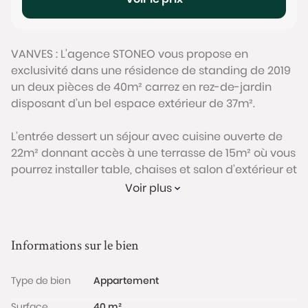
VANVES : L'agence STONEO vous propose en
exclusivité dans une résidence de standing de 2019
un deux pièces de 40m² carrez en rez-de-jardin
disposant d’un bel espace extérieur de 37m².
L’entrée dessert un séjour avec cuisine ouverte de
22m² donnant accès à une terrasse de 15m² où vous
pourrez installer table, chaises et salon d’extérieur et
qui se prolonge par un jardin privatif de 22m². La
Voir plus
chambre de 12m² donne sur un environnement
calme et a également son accès direct à la
terrasse. Une salle d’eau avec WC complète ce bien.
Informations sur le bien
Cet appartement se situe dans une copropriété
Type de bien
Appartement
récente livrée en 2019 conçue par l’architecte Kengo
Kuma mêlant lignes modernes et élégantes et
Surface
40 m²