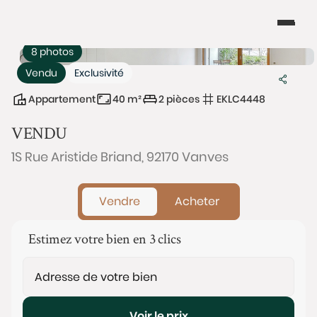
8 photos
Vendu
Exclusivité
Appartement
40 m²
2 pièces
EKLC4448
VENDU
1S Rue Aristide Briand, 92170 Vanves
Vendre
Acheter
Estimez votre bien en 3 clics
Voir le prix