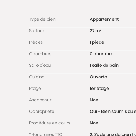
Type de bien
Appartement
Surface
27 m²
Pièces
1 pièce
Chambres
0 chambre
Salle d'eau
1 salle de bain
Cuisine
Ouverte
Etage
1er étage
Ascenseur
Non
Copropriété
Oui - Bien soumis au s
Procédure en cours
Non
*Honoraires TTC
2.5% du prix du bien 