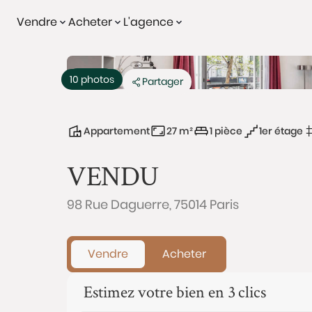
Vendre
Acheter
L'agence
Vendu
10 photos
Partager
Appartement
27 m²
1 pièce
1er étage
VENDU
98 Rue Daguerre, 75014 Paris
Vendre
Acheter
Estimez votre bien en 3 clics