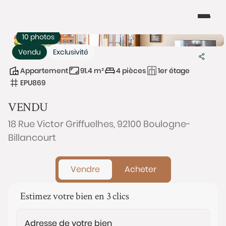
10 photos
Vendu
Exclusivité
Appartement
91.4 m²
4 pièces
1er étage
EPU869
VENDU
18 Rue Victor Griffuelhes, 92100 Boulogne-
Billancourt
Vendre
Acheter
Estimez votre bien en 3 clics