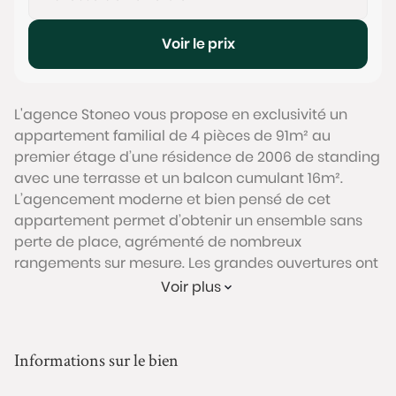
Voir le prix
L'agence Stoneo vous propose en exclusivité un
appartement familial de 4 pièces de 91m² au
premier étage d’une résidence de 2006 de standing
avec une terrasse et un balcon cumulant 16m².
L’agencement moderne et bien pensé de cet
appartement permet d’obtenir un ensemble sans
perte de place, agrémenté de nombreux
rangements sur mesure. Les grandes ouvertures ont
été conçues pour faire bénéficier à l’ensemble des
Voir plus
pièces une belle luminosité.
L’entrée dessert un séjour spacieux avec cuisine
ouverte offrant 40m² de pièce de vie, et donnant
Informations sur le bien
accès à une terrasse exposée Sud de plus de 8m²
sur laquelle il est possible d’installer une table et des