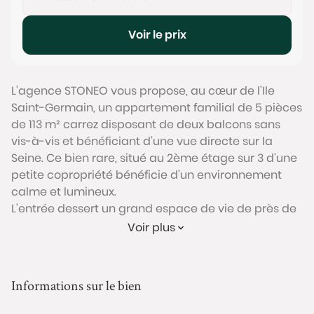
Voir le prix
L'agence STONEO vous propose, au cœur de l’Ile
Saint-Germain, un appartement familial de 5 pièces
de 113 m² carrez disposant de deux balcons sans
vis-à-vis et bénéficiant d’une vue directe sur la
Seine. Ce bien rare, situé au 2ème étage sur 3 d’une
petite copropriété bénéficie d’un environnement
calme et lumineux.
L’entrée dessert un grand espace de vie de près de
50m² avec double exposition ouvrant sur les 2
Voir plus
balcons avec vue dégagée. Cet espace bénéficie
également d’une cuisine ouverte équipée. L’espace
nuit est divisé en deux parties: un espace parental
Informations sur le bien
avec une chambre et sa salle d’eau attenante
(récemment rénovée), et un second espace