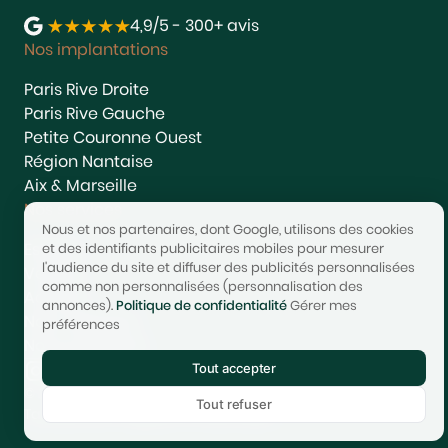
4,9/5 - 300+ avis
Nos implantations
Paris Rive Droite
Paris Rive Gauche
Petite Couronne Ouest
Région Nantaise
Aix & Marseille
Nos services
Nous et nos partenaires, dont Google, utilisons des cookies
Estimer
et des identifiants publicitaires mobiles pour mesurer
l'audience du site et diffuser des publicités personnalisées
Vendre
comme non personnalisées (personnalisation des
Acheter
annonces).
Politique de confidentialité
Gérer mes
Nous rejoindre
préférences
Nous contacter
Tout accepter
© 2017-2025 STONEO | Tech & Website powered by
Avest
Tout refuser
Tarifs
Mentions légales
Confidentialité