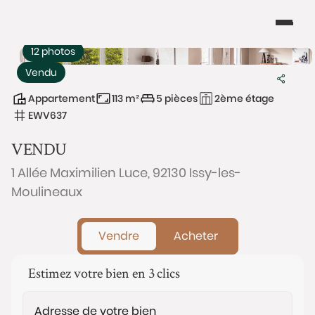
12 photos
Vendu
Appartement
113 m²
5 pièces
2ème étage
EWV637
VENDU
1 Allée Maximilien Luce, 92130 Issy-les-
Moulineaux
Vendre
Acheter
Estimez votre bien en 3 clics