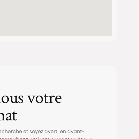
ous votre
hat
echerche et soyez averti en avant-
ercialisons un bien correspondant à