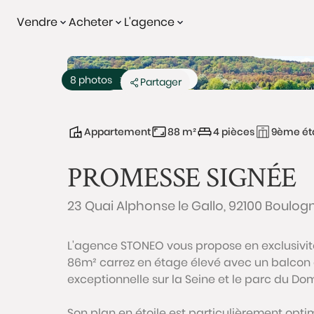
Vendre
Acheter
L'agence
Promesse
Exclusivité
8 photos
Partager
Appartement
88 m²
4 pièces
9ème ét
PROMESSE SIGNÉE
23 Quai Alphonse le Gallo, 92100 Boulog
L'agence STONEO vous propose en exclusivit
86m² carrez en étage élevé avec un balcon d
exceptionnelle sur la Seine et le parc du Do
Son plan en étoile est particulièrement optim