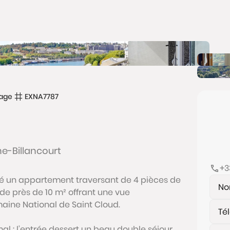
age
EXNA7787
ne-Billancourt
+3
é un appartement traversant de 4 pièces de
e près de 10 m² offrant une vue
maine National de Saint Cloud.
al : l’entrée dessert un beau double séjour