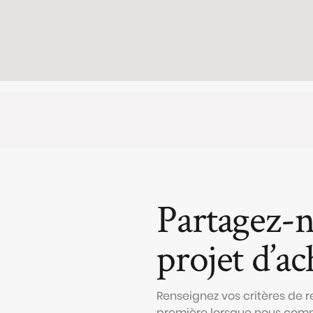
Partagez-n
projet d’ac
Renseignez vos critères de r
première lorsque nous comm