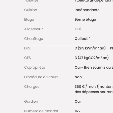
Toilettes
1 toilette (indépendan
Cuisine
Indépendante
Etage
9ème étage
Ascenseur
Oui
Chauffage
Collectif
DPE
D (219 kWh/m².an)
P
GES
D (47 kgCO2/m².an)
Copropriété
Oui - Bien soumis au s
Procédure en cours
Non
Charges
360 € / mois (montan
des dépenses courante
Gardien
Oui
Numéro de mandat
1172