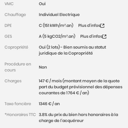
VMC
Oui
Un appartement fonctionnel, lumineux et bien situé,
idéal pour une résidence principale ou un
Chauffage
Individuel Electrique
investissement patrimonial de qualité.
DPE
C (151 kWh/m².an)
Plus d'infos
Les informations sur les risques auxquels ce bien est
exposé sont disponibles sur le site
GES
A (5 kgCO2/m².an)
Plus d'infos
www.georisques.gouv.fr
Copropriété
Oui (2 lots) - Bien soumis au statut
juridique de la Copropriété
Procédure en
Non
cours
Charges
147 € / mois (montant moyen de la quote
part du budget prévisionnel des dépenses
courantes de 1 764 € / an)
Taxe foncière
1346 € / an
*Honoraires TTC
3.8% du prix du bien hors honoraires à la
charge de l'acquéreur