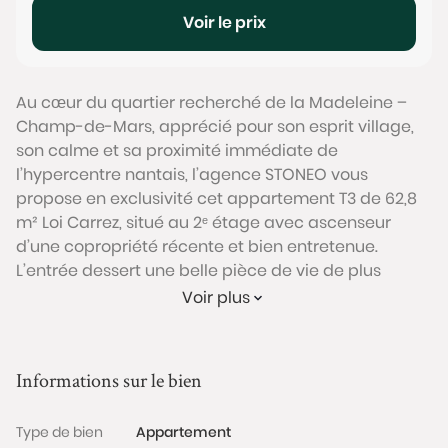
Voir le prix
Au cœur du quartier recherché de la Madeleine –
Champ-de-Mars, apprécié pour son esprit village,
son calme et sa proximité immédiate de
l’hypercentre nantais, l’agence STONEO vous
propose en exclusivité cet appartement T3 de 62,8
m² Loi Carrez, situé au 2ᵉ étage avec ascenseur
d’une copropriété récente et bien entretenue.
L’entrée dessert une belle pièce de vie de plus
d'environ 27 m², lumineuse grâce à son exposition
Voir plus
sud-ouest et à ses larges ouvertures. Le séjour
accueille une cuisine ouverte, et se prolonge
naturellement vers un balcon offrant un espace
Informations sur le bien
extérieur agréable donnant sur un environnement
calme et arboré..
Type de bien
Appartement
L’espace nuit comprend deux chambres