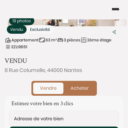
19 photos
Vendu
Exclusivité
Appartement
63 m²
3 pièces
2ème étage
EZLI9651
VENDU
8 Rue Columelle, 44000 Nantes
Vendre
Acheter
Estimez votre bien en 3 clics