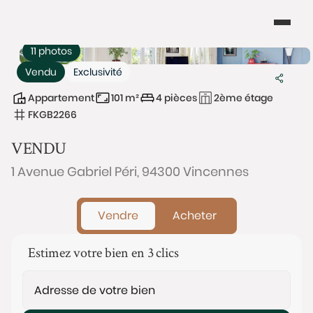
11 photos
Vendu
Exclusivité
Appartement
101 m²
4 pièces
2ème étage
FKGB2266
VENDU
1 Avenue Gabriel Péri, 94300 Vincennes
Vendre
Acheter
Estimez votre bien en 3 clics