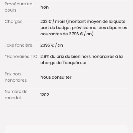
Procédure en
commerces, de nombreuses écoles publiques
Non
cours
comme privées, la Mairie, le Château de Vincennes,
ses espaces verts (le Bois de Vincennes, le cours
Charges
233 € / mois (montant moyen de la quote
Marigny, le parc Floral) et les transports en commun
part du budget prévisionnel des dépenses
courantes de 2 796 € / an)
(métro ligne 1, RER A).
Les informations sur les risques auxquels ce bien est
Taxe foncière
2395 € / an
exposé sont disponibles sur le site
www.georisques.gouv.fr
*Honoraires TTC
2.8% du prix du bien hors honoraires à la
charge de l'acquéreur
Prix hors
Nous consulter
honoraires
Numéro de
1202
mandat