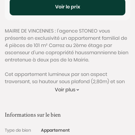
Voir le prix
MAIRIE DE VINCENNES : l’agence STONEO vous
présente en exclusivité un appartement familial de
4 pièces de 101 m² Carrez au 2ème étage par
ascenseur d’une copropriété haussmannienne bien
entretenue à deux pas de la Mairie.
Cet appartement lumineux par son aspect
traversant, sa hauteur sous plafond (2,80m) et son
orientation Sud a été rénové en 2013. Il bénéficie
Voir plus
d'un espace de vie confortable avec un séjour
spacieux de 33 m2 offrant une vue dégagée sur le
jardin du Midi, le cours Marigny et le Château de
Informations sur le bien
Vincennes. L'appartement dispose de 2 chambres,
une cuisine aménagée de 12 m2, une salle d'eau de
Type de bien
Appartement
plusieurs placards et des WC indépendants.