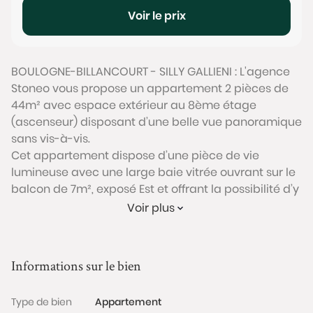
Voir le prix
BOULOGNE-BILLANCOURT - SILLY GALLIENI : L'agence
Stoneo vous propose un appartement 2 pièces de
44m² avec espace extérieur au 8ème étage
(ascenseur) disposant d’une belle vue panoramique
sans vis-à-vis.
Cet appartement dispose d’une pièce de vie
lumineuse avec une large baie vitrée ouvrant sur le
balcon de 7m², exposé Est et offrant la possibilité d’y
installer une table et des chaises pour un coin repas
Voir plus
extérieur. La cuisine semi-ouverte sur le séjour est
équipée et fonctionnelle. La chambre dispose d’un
grand placard intégré ainsi qu’un accès par porte-
Informations sur le bien
fenêtre au balcon. La salle de bain avec WC est
spacieuse.
Type de bien
Appartement