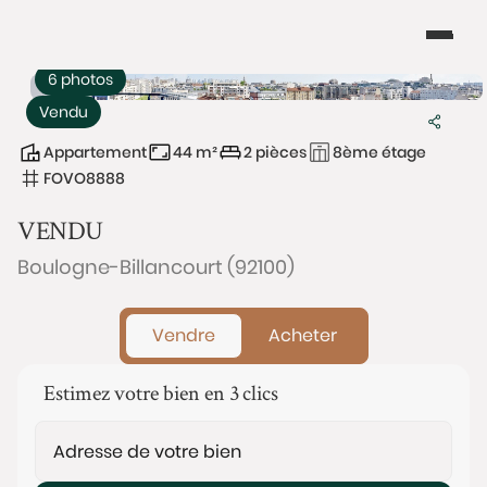
6 photos
Vendu
Appartement
44 m²
2 pièces
8ème étage
FOVO8888
VENDU
Boulogne-Billancourt (92100)
Vendre
Acheter
Estimez votre bien en 3 clics