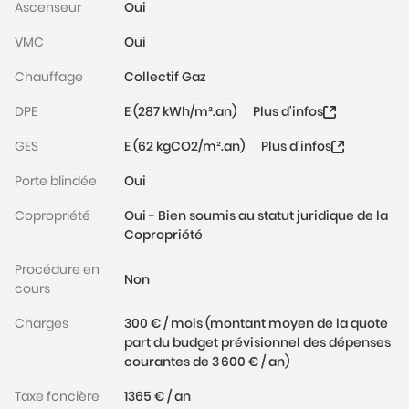
Ascenseur
Oui
Ce bien est situé à proximité immédiate du parc
VMC
Oui
des Buttes Chaumont, des commerces, des écoles,
Chauffage
Collectif Gaz
du marché de la Place des Fêtes et des transports
en commun (lignes 11 et 7b) au cœur d'un quartier
DPE
E (287 kWh/m².an)
Plus d'infos
calme à l’esprit village.
GES
E (62 kgCO2/m².an)
Plus d'infos
Les informations sur les risques auxquels ce bien est
exposé sont disponibles sur le site
Porte blindée
Oui
www.georisques.gouv.fr
Copropriété
Oui - Bien soumis au statut juridique de la
Copropriété
Procédure en
Non
cours
Charges
300 € / mois (montant moyen de la quote
part du budget prévisionnel des dépenses
courantes de 3 600 € / an)
Taxe foncière
1365 € / an