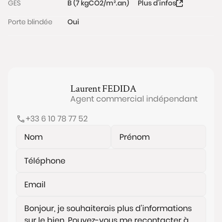
GES
B (7 kgCO2/m².an)
Plus d'infos
exposé sont disponibles sur le site
Porte blindée
Oui
www.georisques.gouv.fr
Laurent
FEDIDA
Agent commercial indépendant
+33 6 10 78 77 52