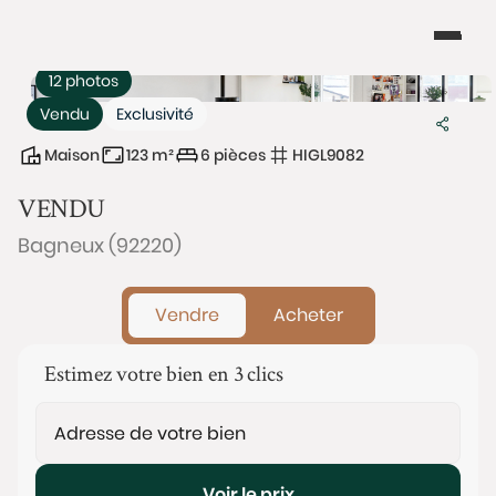
12 photos
Vendu
Exclusivité
Maison
123 m²
6 pièces
HIGL9082
VENDU
Bagneux (92220)
Vendre
Acheter
Estimez votre bien en 3 clics
Voir le prix