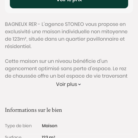
BAGNEUX RER - L’agence STONEO vous propose en
exclusivité une maison individuelle non mitoyenne
de 123m², située dans un quartier pavillonnaire et
résidentiel.
Cette maison sur un niveau bénéficie d’un
agencement optimisé sans perte d’espace. Le rez
de chaussée offre un bel espace de vie traversant
de 46m² ouvrant sur une terrasse de 13m² exposée
Voir plus
plein sud, permettant d’installer une grande table
pour recevoir jusqu’à 10 personnes. Une chambre de
13 m², une salle de bain et un WC séparé complètent
Informations sur le bien
ce niveau.
Type de bien
Maison
À l’étage, la partie nuit se compose de trois
chambres supplémentaires dont une de près de 19
Surface
123 m²