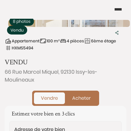
8 photos
Vendu
Appartement
100 m²
4 pièces
6ème étage
HXMS5494
VENDU
66 Rue Marcel Miquel, 92130 Issy-les-
Moulineaux
Vendre
Acheter
Estimez votre bien en 3 clics