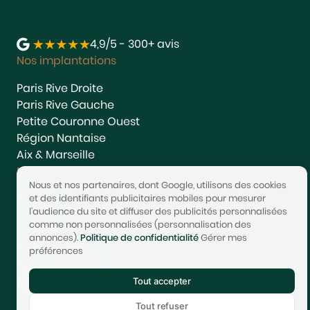
4,9/5 - 300+ avis
Nos implantations
Paris Rive Droite
Paris Rive Gauche
Petite Couronne Ouest
Région Nantaise
Aix & Marseille
Nos services
Nous et nos partenaires, dont Google, utilisons des cookies
Estimer
et des identifiants publicitaires mobiles pour mesurer
l'audience du site et diffuser des publicités personnalisées
Vendre
comme non personnalisées (personnalisation des
Acheter
annonces).
Politique de confidentialité
Gérer mes
Nous rejoindre
préférences
Nous contacter
Tout accepter
© 2017-2025 STONEO | Tech & Website powered by
Avest
Tout refuser