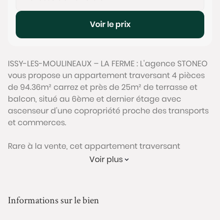
Voir le prix
ISSY-LES-MOULINEAUX – LA FERME : L'agence STONEO
vous propose un appartement traversant 4 pièces
de 94.36m² carrez et près de 25m² de terrasse et
balcon, situé au 6ème et dernier étage avec
ascenseur d’une copropriété proche des transports
et commerces.
Rare à la vente, cet appartement traversant
comprend un agréable espace de vie avec un
Voir plus
séjour cathédrale donnant sur une terrasse plein
ciel de 19m² exposée sud. Il bénéficie également
d’une cuisine dinatoire (avec un accès sur l’espace
Informations sur le bien
extérieur) équipée et fonctionnelle.
L’espace nuit se compose de deux chambres avec