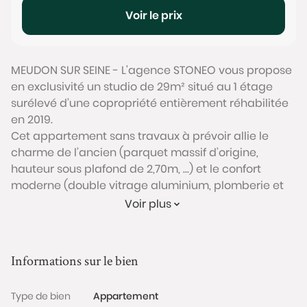
Voir le prix
MEUDON SUR SEINE - L'agence STONEO vous propose
en exclusivité un studio de 29m² situé au 1 étage
surélevé d’une copropriété entièrement réhabilitée
en 2019.
Cet appartement sans travaux à prévoir allie le
charme de l’ancien (parquet massif d’origine,
hauteur sous plafond de 2,70m, ...) et le confort
moderne (double vitrage aluminium, plomberie et
électricité aux normes…).
Voir plus
Ce bien propose une agréable pièce de vie de 24m²
avec cuisine ouverte, une salle de bain avec WC,
ainsi que des rangements. Une cave saine
Informations sur le bien
bétonnée de près de 4m² complète ce bien.
L’appartement bénéficie d’une belle luminosité
Type de bien
Appartement
grâce aux grandes ouvertures et à l’exposition ouest