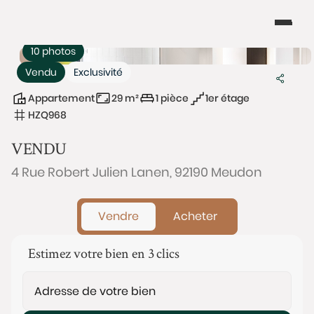
10 photos
Vendu
Exclusivité
Appartement
29 m²
1 pièce
1er étage
HZQ968
VENDU
4 Rue Robert Julien Lanen, 92190 Meudon
Vendre
Acheter
Estimez votre bien en 3 clics