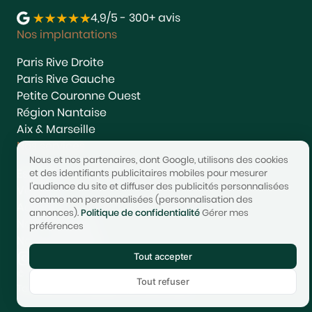
4,9/5 - 300+ avis
Nos implantations
Paris Rive Droite
Paris Rive Gauche
Petite Couronne Ouest
Région Nantaise
Aix & Marseille
Nos services
Nous et nos partenaires, dont Google, utilisons des cookies
Estimer
et des identifiants publicitaires mobiles pour mesurer
l'audience du site et diffuser des publicités personnalisées
Vendre
comme non personnalisées (personnalisation des
Acheter
annonces).
Politique de confidentialité
Gérer mes
Nous rejoindre
préférences
Nous contacter
Tout accepter
© 2017-2025 STONEO | Tech & Website powered by
Avest
Tout refuser
Tarifs
Mentions légales
Confidentialité