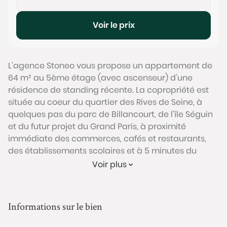
Voir le prix
L'agence Stoneo vous propose un appartement de
64 m² au 5ème étage (avec ascenseur) d’une
résidence de standing récente. La copropriété est
située au coeur du quartier des Rives de Seine, à
quelques pas du parc de Billancourt, de l'île Séguin
et du futur projet du Grand Paris, à proximité
immédiate des commerces, cafés et restaurants,
des établissements scolaires et à 5 minutes du
métro Billancourt (ligne 9).
Voir plus
Cet appartement de 3 pièces bénéficie d’un
agencement optimisé qui s'organise autour d’un
séjour lumineux de 28 m² avec une cuisine ouverte.
Informations sur le bien
De larges portes-fenêtres permettent d'accéder à
une grande terrasse végétalisée de près de 14 m²