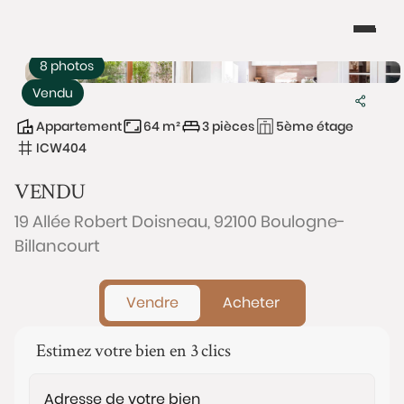
8 photos
Vendu
Appartement
64 m²
3 pièces
5ème étage
ICW404
VENDU
19 Allée Robert Doisneau, 92100 Boulogne-
Billancourt
Vendre
Acheter
Estimez votre bien en 3 clics