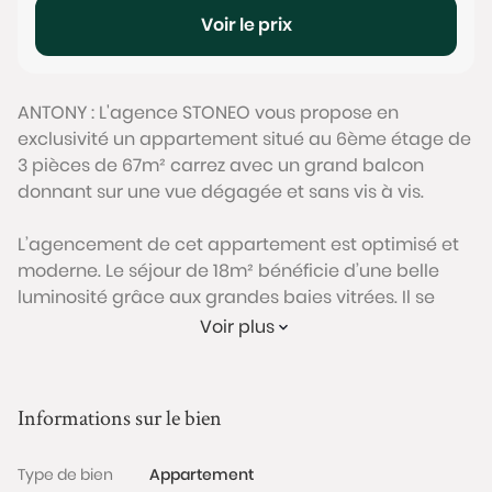
Voir le prix
ANTONY : L'agence STONEO vous propose en
exclusivité un appartement situé au 6ème étage de
3 pièces de 67m² carrez avec un grand balcon
donnant sur une vue dégagée et sans vis à vis.
L’agencement de cet appartement est optimisé et
moderne. Le séjour de 18m² bénéficie d’une belle
luminosité grâce aux grandes baies vitrées. Il se
prolonge sur un grand balcon permettant d’y
Voir plus
installer une table et des chaises pour un coin
repas.
Informations sur le bien
La cuisine attenante peut être ouverte sur le séjour
afin de créer un espace de vie de près de 26m². La
Type de bien
Appartement
partie nuit se compose de deux chambres situées