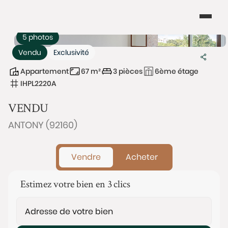
5 photos
Vendu
Exclusivité
Appartement
67 m²
3 pièces
6ème étage
IHPL2220A
VENDU
ANTONY (92160)
Vendre
Acheter
Estimez votre bien en 3 clics