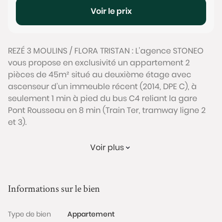
Voir le prix
REZÉ 3 MOULINS / FLORA TRISTAN : L'agence STONEO
vous propose en exclusivité un appartement 2
pièces de 45m² situé au deuxième étage avec
ascenseur d’un immeuble récent (2014, DPE C), à
seulement 1 min à pied du bus C4 reliant la gare
Pont Rousseau en 8 min (Train Ter, tramway ligne 2
et 3).
L’appartement se compose d'une entrée desservant
Voir plus
une pièce de vie lumineuse (double exposition) qui
s’ouvre sur une terrasse de 11 m² orientée Ouest. La
seconde partie du bien comprend une chambre et
Informations sur le bien
une salle de bain avec WC. L’appartement est
sécurisé par un visiophone et une porte renforcée. Il
Type de bien
Appartement
profite par ailleurs d’un excellent DPE grâce à une