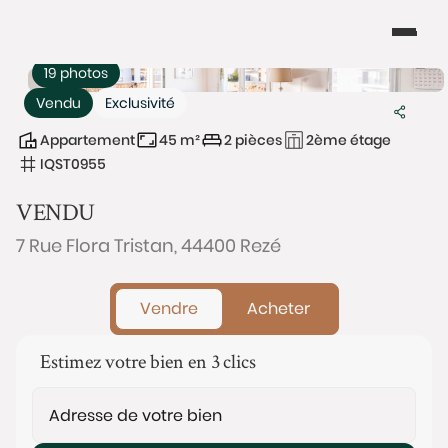
19 photos
Vendu
Exclusivité
Appartement
45 m²
2 pièces
2ème étage
IQST0955
VENDU
7 Rue Flora Tristan, 44400 Rezé
Vendre
Acheter
Estimez votre bien en 3 clics