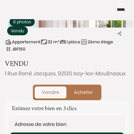
6 photos
Vendu
Appartement
32 m²
1 pièce
2ème étage
JBF150
VENDU
1 Rue René Jacques, 92130 Issy-les-Moulineaux
Vendre
Acheter
Estimez votre bien en 3 clics