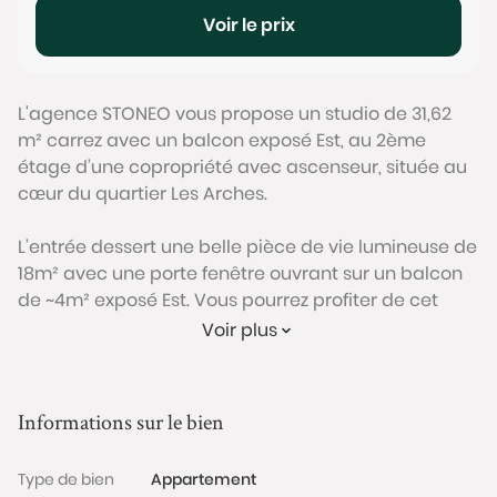
Voir le prix
L'agence STONEO vous propose un studio de 31,62
m² carrez avec un balcon exposé Est, au 2ème
étage d’une copropriété avec ascenseur, située au
cœur du quartier Les Arches.
L’entrée dessert une belle pièce de vie lumineuse de
18m² avec une porte fenêtre ouvrant sur un balcon
de ~4m² exposé Est. Vous pourrez profiter de cet
espace extérieur sans vis à vis direct pour prendre
Voir plus
des repas. Ce bien bénéficie également d’une
cuisine séparée, d’une salle de bain et d’un WC
séparé.
Informations sur le bien
Une cave complète ce bien. Un emplacement de
Type de bien
Appartement
stationnement en sous-sol est également