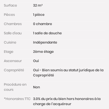
disponible en sus (24 000 € FAI).
Surface
32 m²
Pièces
1 pièce
L’appartement est situé dans une résidence
moderne, bien tenue et sécurisée. Il bénéficie d’un
Chambres
0 chambre
emplacement privilégié à deux pas des commerces
(restaurants, pharmacie, Intermarché,…), des
Salle d'eau
1 salle de douche
espaces verts (parc de l’île St Germain) et des
Cuisine
Indépendante
transports en commun (tramway T2 station
Jacques-Henri Lartigue à 2 min à pied et RER station
Etage
2ème étage
Issy / futur métro ligne 15 à 8 min à pied).
Ascenseur
Oui
Charges de copropriété : 90€/mois. Taxe foncière :
516€/an.
Copropriété
Oui - Bien soumis au statut juridique de la
Les informations sur les risques auxquels ce bien est
Copropriété
exposé sont disponibles sur le site
Procédure en
www.georisques.gouv.fr
Non
cours
*Honoraires TTC
3.0% du prix du bien hors honoraires à la
charge de l'acquéreur