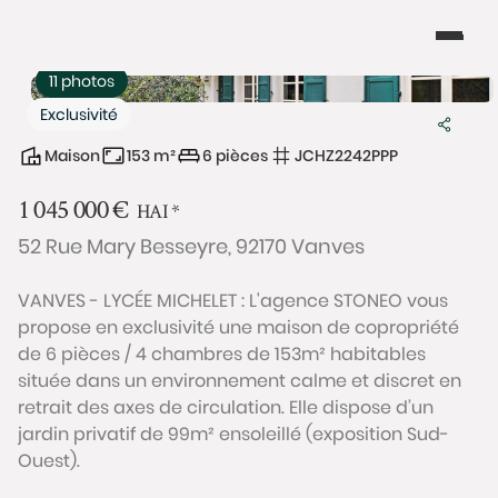
11 photos
Exclusivité
Maison
153 m²
6 pièces
JCHZ2242PPP
1 045 000
€
HAI
*
52 Rue Mary Besseyre, 92170 Vanves
VANVES - LYCÉE MICHELET : L'agence STONEO vous
propose en exclusivité une maison de copropriété
de 6 pièces / 4 chambres de 153m² habitables
située dans un environnement calme et discret en
retrait des axes de circulation. Elle dispose d’un
jardin privatif de 99m² ensoleillé (exposition Sud-
Ouest).