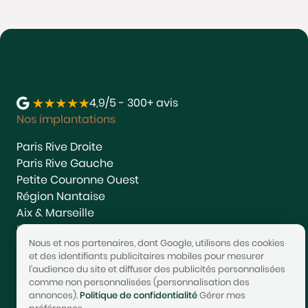
4,9/5 - 300+ avis
Nos implantations
Paris Rive Droite
Paris Rive Gauche
Petite Couronne Ouest
Région Nantaise
Aix & Marseille
Nos services
Nous et nos partenaires, dont Google, utilisons des cookies
Estimer
et des identifiants publicitaires mobiles pour mesurer
l'audience du site et diffuser des publicités personnalisées
Vendre
comme non personnalisées (personnalisation des
Acheter
annonces).
Politique de confidentialité
Gérer mes
Nous rejoindre