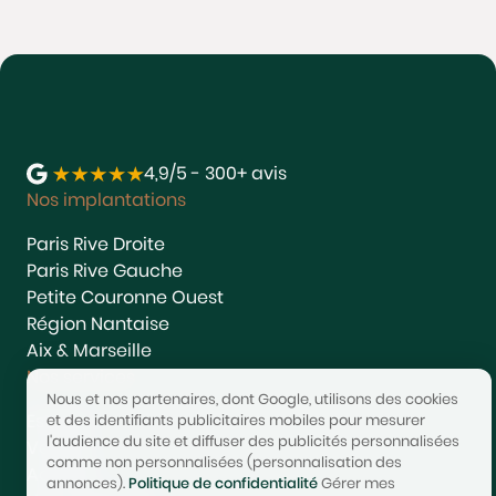
4,9/5 - 300+ avis
Nos implantations
Paris Rive Droite
Paris Rive Gauche
Petite Couronne Ouest
Région Nantaise
Aix & Marseille
Nos services
Nous et nos partenaires, dont Google, utilisons des cookies
Estimer
et des identifiants publicitaires mobiles pour mesurer
l'audience du site et diffuser des publicités personnalisées
Vendre
comme non personnalisées (personnalisation des
Acheter
annonces).
Politique de confidentialité
Gérer mes