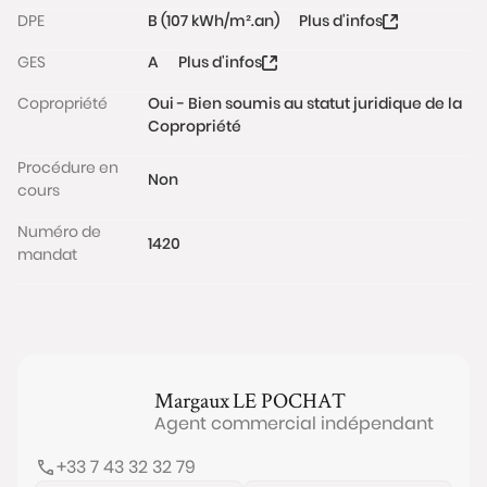
Le quartier est prisé pour sa proximité avec les
DPE
B (107 kWh/m².an)
Plus d'infos
commerces, ses espaces verts et ses installations
sportives le long des quais de Seine, ainsi que pour
GES
A
Plus d'infos
son accessibilité aux transports en commun : la
Copropriété
Oui - Bien soumis au statut juridique de la
ligne 3 (station Pont de Levallois - Bécon) et la ligne
Copropriété
L (Gare de Clichy Levallois).
Les informations sur les risques auxquels ce bien est
Procédure en
Non
exposé sont disponibles sur le site
cours
www.georisques.gouv.fr
Numéro de
1420
mandat
Margaux
LE POCHAT
Agent commercial indépendant
+33 7 43 32 32 79