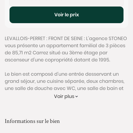
Voir le prix
LEVALLOIS-PERRET : FRONT DE SEINE : L’agence STONEO
vous présente un appartement familial de 3 pièces
de 85,71 m2 Carrez situé au 3ème étage par
ascenseur d’une copropriété datant de 1995.
Le bien est composé d’une entrée desservant un
grand séjour, une cuisine séparée, deux chambres,
une salle de douche avec WC, une salle de bain et
un WC séparé.
Voir plus
Il bénéficie d’une belle luminosité grâce à ses
nombreuses fenêtres, et sa vue dégagée sans vis à
Informations sur le bien
vis.