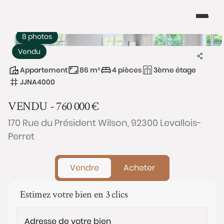
8 photos
Vendu
Appartement
86 m²
4 pièces
3ème étage
JJNA4000
VENDU -
760 000
€
170 Rue du Président Wilson, 92300 Levallois-
Perret
Vendre
Acheter
Estimez votre bien en 3 clics