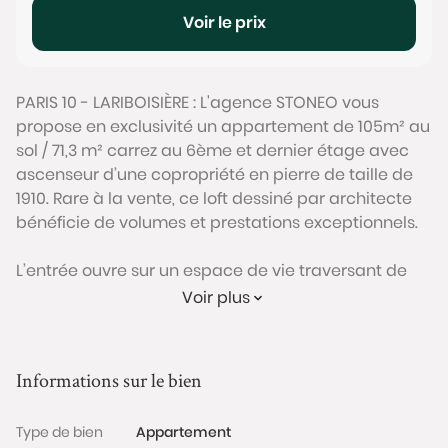
Voir le prix
PARIS 10 - LARIBOISIÈRE : L'agence STONEO vous
propose en exclusivité un appartement de 105m² au
sol / 71,3 m² carrez au 6ème et dernier étage avec
ascenseur d’une copropriété en pierre de taille de
1910. Rare à la vente, ce loft dessiné par architecte
bénéficie de volumes et prestations exceptionnels.
L’entrée ouvre sur un espace de vie traversant de
plus de 55 m² composé d’un séjour avec cheminée
Voir plus
fonctionnelle et d’une cuisine ouverte. Le séjour se
prolonge par une suite parentale de 23m² avec un
dressing intégré ainsi qu’une salle de bain
Informations sur le bien
(baignoire et douche). Une seconde chambre ainsi
qu’un WC séparé avec lave main et une buanderie
Type de bien
Appartement
complètent ce bien.