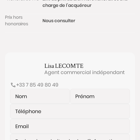
charge de l'acquéreur
Cet appartement bénéficie d’une bonne
performance thermique : DPE C.
Prix hors
Nous consulter
honoraires
Charges courantes de copropriété : 125 €/mois. Taxe
foncière : 780 €/an.
Les informations sur les risques auxquels ce bien est
exposé sont disponibles sur le site
www.georisques.gouv.fr
Lisa
LECOMTE
Agent commercial indépendant
+33 7 85 49 80 49