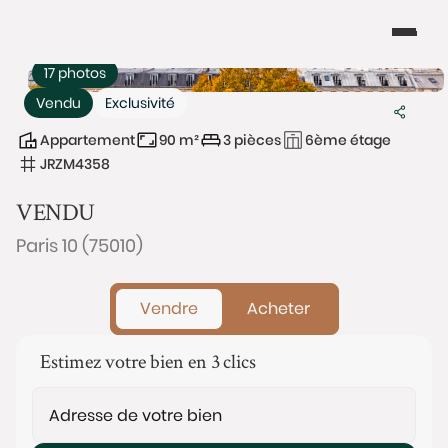
17 photos
Vendu
Exclusivité
Appartement
90 m²
3 pièces
6ème étage
JRZM4358
VENDU
Paris 10 (75010)
Vendre
Acheter
Estimez votre bien en 3 clics