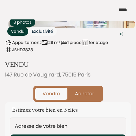
8 photos
Vendu
Exclusivité
Appartement
29 m²
1 pièce
1er étage
JSHD3838
VENDU
147 Rue de Vaugirard, 75015 Paris
Vendre
Acheter
Estimez votre bien en 3 clics