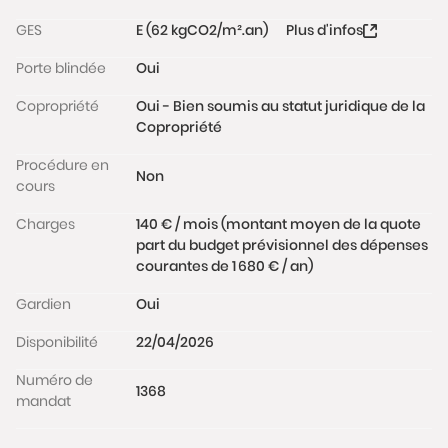
Falguière (métro ligne 12), à 4 minutes de la Gare
GES
E (62 kgCO2/m².an)
Plus d'infos
Montparnasse (lignes 4, 6 et 13) et à 5 minutes de la
Porte blindée
Oui
ligne 10 avec la station Duroc. La rue du Cherche-
Midi est également sur le trottoir d'en face. Le
Copropriété
Oui - Bien soumis au statut juridique de la
quartier est apprécié pour ses nombreux
Copropriété
commerces et ses espaces verts (proche du Jardin
du Luxembourg).
Procédure en
Non
cours
Charges: 140€/mois incluant le chauffage, l'eau,
Charges
140 € / mois (montant moyen de la quote
l'entretien des parties communes, l'ascenseur et le
part du budget prévisionnel des dépenses
gardien.
courantes de 1 680 € / an)
Les informations sur les risques auxquels ce bien est
Gardien
Oui
exposé sont disponibles sur le site
www.georisques.gouv.fr
Disponibilité
22/04/2026
Numéro de
1368
mandat