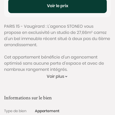
Voir le prix
PARIS 15 - Vaugirard : L'agence STONEO vous
propose en exclusivité un studio de 27,66m² carrez
d'un bel immeuble récent situé à deux pas du 6ème
arrondissement.
Cet appartement bénéficie d’un agencement
optimisé sans aucune perte d’espace et avec de
nombreux rangement intégrés.
Voir plus
Il se compose d'une entrée avec placards sur
mesure, d'une belle pièce de vie lumineuse donnant
sur un balcon exposé SUD/EST, d'une cuisine ouverte
Informations sur le bien
entièrement aménagée et équipée (réfrigérateur /
congélateur, four micro-ondes, plaques de cuisson,
Type de bien
Appartement
lave-vaisselle et lave-linge) et d'une salle d'eau