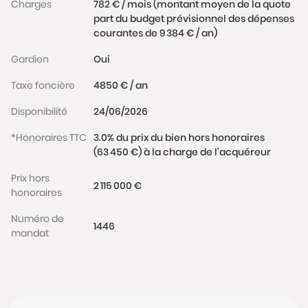
Une adresse d’exception pour un appartement
Charges
782 € / mois (montant moyen de la quote
part du budget prévisionnel des dépenses
familial alliant prestige, calme et caractère, au sein
courantes de 9 384 € / an)
de l’un des secteurs les plus recherchés du 16ème
arrondissement.
Gardien
Oui
Les informations sur les risques auxquels ce bien est
Taxe foncière
4850 € / an
exposé sont disponibles sur le site
www.georisques.gouv.fr
Disponibilité
24/06/2026
*Honoraires TTC
3.0% du prix du bien hors honoraires
(63 450 €) à la charge de l'acquéreur
Prix hors
2 115 000 €
honoraires
Numéro de
1446
mandat