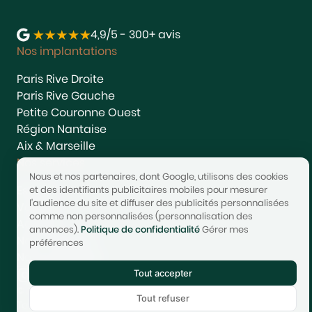
4,9/5 - 300+ avis
Nos implantations
Paris Rive Droite
Paris Rive Gauche
Petite Couronne Ouest
Région Nantaise
Aix & Marseille
Nos services
Nous et nos partenaires, dont Google, utilisons des cookies
Estimer
et des identifiants publicitaires mobiles pour mesurer
l'audience du site et diffuser des publicités personnalisées
Vendre
comme non personnalisées (personnalisation des
Acheter
annonces).
Politique de confidentialité
Gérer mes
Nous rejoindre
préférences
Nous contacter
Tout accepter
© 2017-2025 STONEO | Tech & Website powered by
Avest
Tout refuser
Tarifs
Mentions légales
Confidentialité