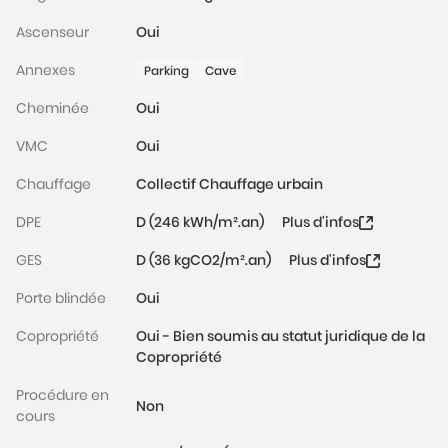
rangement située dans le hall de l'immeuble
Ascenseur
Oui
complètent ce bien.
Annexes
Parking
Cave
Possibilité d'acquérir un double box de 17 m², situé
Cheminée
Oui
rue de la Tour, à moins de 10 minutes à pied, au prix
de 130 000 €.
VMC
Oui
Chauffage
Collectif Chauffage urbain
Charges de copropriété : 782 €/mois (incluant le
chauffage, l'ascenseur et les services de la
DPE
D (246 kWh/m².an)
Plus d'infos
gardienne).
GES
D (36 kgCO2/m².an)
Plus d'infos
Taxe foncière : 4 850 €.
Porte blindée
Oui
Situé au cœur d’un quartier résidentiel très prisé,
l’appartement bénéficie d’un environnement
Copropriété
Oui - Bien soumis au statut juridique de la
privilégié à proximité des commerces, des
Copropriété
établissements scolaires réputés, des transports et
Procédure en
des espaces verts.
Non
cours