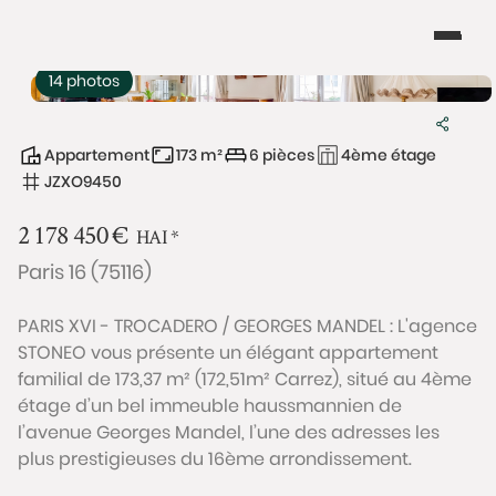
14 photos
Appartement
173 m²
6 pièces
4ème étage
JZXO9450
2 178 450
€
HAI
*
Paris 16 (75116)
PARIS XVI - TROCADERO / GEORGES MANDEL : L'agence
STONEO vous présente un élégant appartement
familial de 173,37 m² (172,51m² Carrez), situé au 4ème
étage d’un bel immeuble haussmannien de
l’avenue Georges Mandel, l’une des adresses les
plus prestigieuses du 16ème arrondissement.