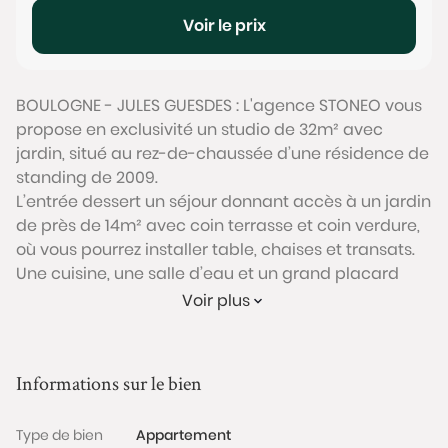
Voir le prix
BOULOGNE - JULES GUESDES : L'agence STONEO vous
propose en exclusivité un studio de 32m² avec
jardin, situé au rez-de-chaussée d’une résidence de
standing de 2009.
L’entrée dessert un séjour donnant accès à un jardin
de près de 14m² avec coin terrasse et coin verdure,
où vous pourrez installer table, chaises et transats.
Une cuisine, une salle d’eau et un grand placard
dans l’entrée complètent ce bien.
Voir plus
Une place de parking située au sous-sol et
directement accessible par l’ascenseur est
également proposée en sus au prix de 25 000€ frais
Informations sur le bien
d’agence inclus.
Cet appartement se situe dans une copropriété
Type de bien
Appartement
récente de standing livrée en 2009 ; Un espace