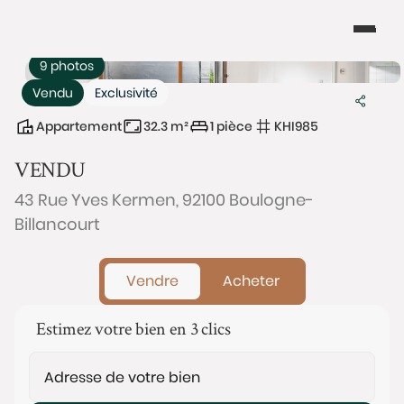
9 photos
Vendu
Exclusivité
Appartement
32.3 m²
1 pièce
KHI985
VENDU
43 Rue Yves Kermen, 92100 Boulogne-
Billancourt
Vendre
Acheter
Estimez votre bien en 3 clics