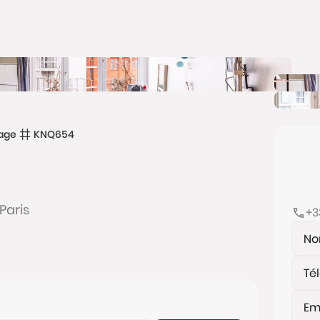
age
KNQ654
Paris
+3